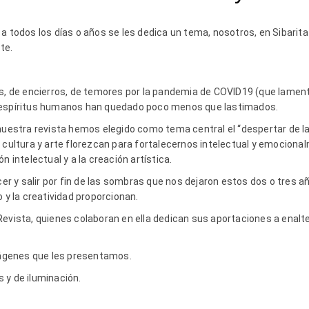
 a todos los días o años se les dedica un tema, nosotros, en Sibarit
te.
es, de encierros, de temores por la pandemia de COVID19 (que lame
 espíritus humanos han quedado poco menos que lastimados.
nuestra revista hemos elegido como tema central el “despertar de la c
 cultura y arte florezcan para fortalecernos intelectual y emociona
n intelectual y a la creación artística.
 y salir por fin de las sombras que nos dejaron estos dos o tres a
o y la creatividad proporcionan.
Revista, quienes colaboran en ella dedican sus aportaciones a enal
imágenes que les presentamos.
 y de iluminación.