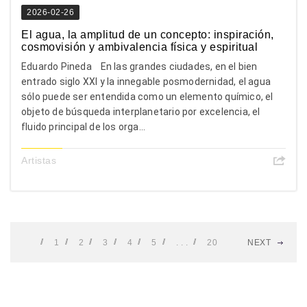
2026-02-26
El agua, la amplitud de un concepto: inspiración,
cosmovisión y ambivalencia física y espiritual
Eduardo Pineda En las grandes ciudades, en el bien
entrado siglo XXI y la innegable posmodernidad, el agua
sólo puede ser entendida como un elemento químico, el
objeto de búsqueda interplanetario por excelencia, el
fluido principal de los orga...
Artistas
1
2
3
4
5
. . .
20
NEXT