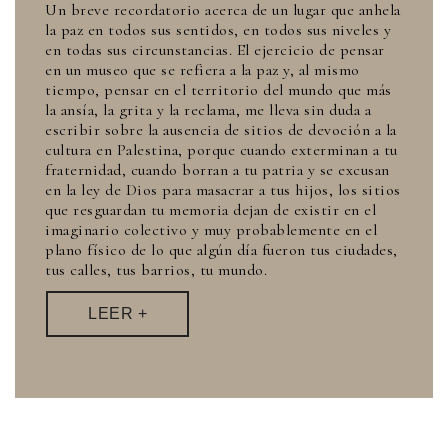
Un breve recordatorio acerca de un lugar que anhela
la paz en todos sus sentidos, en todos sus niveles y
en todas sus circunstancias. El ejercicio de pensar
en un museo que se refiera a la paz y, al mismo
tiempo, pensar en el territorio del mundo que más
la ansía, la grita y la reclama, me lleva sin duda a
escribir sobre la ausencia de sitios de devoción a la
cultura en Palestina, porque cuando exterminan a tu
fraternidad, cuando borran a tu patria y se excusan
en la ley de Dios para masacrar a tus hijos, los sitios
que resguardan tu memoria dejan de existir en el
imaginario colectivo y muy probablemente en el
plano físico de lo que algún día fueron tus ciudades,
tus calles, tus barrios, tu mundo.
LEER +