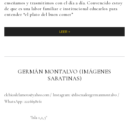
enseñamos y trasmitimos con el día a día. Convencido estoy
de que es una labor familiar e institucional educarlos para
entender “el plato del buen comer”
LEER +
GERMÁN MONTALVO (IMÁGENES
SABATINAS)
elchicodelamoto@yahoo.com / Instagram: @disenadorgermanmontalvo /
WhatsApp: 2226698161
"Isla 1,2,3"