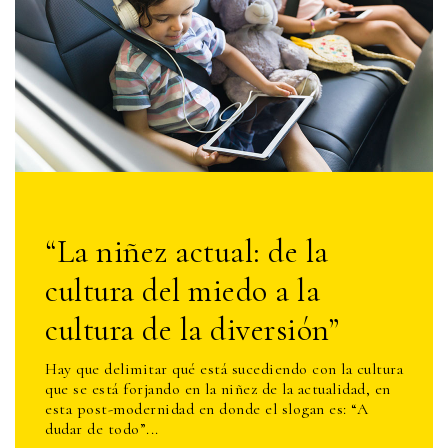
“La niñez actual: de la
cultura del miedo a la
cultura de la diversión”
Hay
que delimitar qué está sucediendo con la cultura
que se está forjando en la niñez de la actualidad, en
esta post-modernidad en donde el slogan es: “A
dudar de todo”...