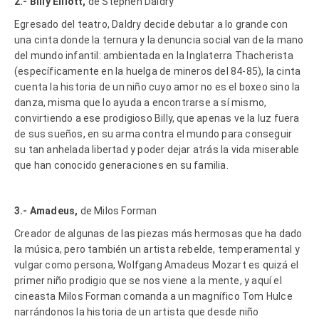
2.- Billy Elliott,
de Stephen Daldry
Egresado del teatro, Daldry decide debutar a lo grande con
una cinta donde la ternura y la denuncia social van de la mano
del mundo infantil: ambientada en la Inglaterra Thacherista
(específicamente en la huelga de mineros del 84-85), la cinta
cuenta la historia de un niño cuyo amor no es el boxeo sino la
danza, misma que lo ayuda a encontrarse a sí mismo,
convirtiendo a ese prodigioso Billy, que apenas ve la luz fuera
de sus sueños, en su arma contra el mundo para conseguir
su tan anhelada libertad y poder dejar atrás la vida miserable
que han conocido generaciones en su familia.
3.- Amadeus,
de Milos Forman
Creador de algunas de las piezas más hermosas que ha dado
la música, pero también un artista rebelde, temperamental y
vulgar como persona, Wolfgang Amadeus Mozart es quizá el
primer niño prodigio que se nos viene a la mente, y aquí el
cineasta Milos Forman comanda a un magnífico Tom Hulce
narrándonos la historia de un artista que desde niño