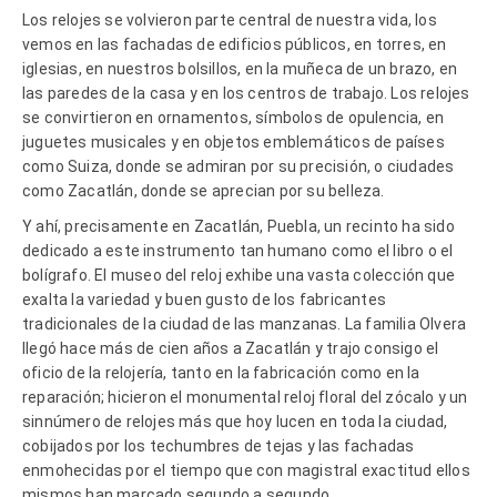
Los relojes se volvieron parte central de nuestra vida, los
vemos en las fachadas de edificios públicos, en torres, en
iglesias, en nuestros bolsillos, en la muñeca de un brazo, en
las paredes de la casa y en los centros de trabajo. Los relojes
se convirtieron en ornamentos, símbolos de opulencia, en
juguetes musicales y en objetos emblemáticos de países
como Suiza, donde se admiran por su precisión, o ciudades
como Zacatlán, donde se aprecian por su belleza.
Y ahí, precisamente en Zacatlán, Puebla, un recinto ha sido
dedicado a este instrumento tan humano como el libro o el
bolígrafo. El museo del reloj exhibe una vasta colección que
exalta la variedad y buen gusto de los fabricantes
tradicionales de la ciudad de las manzanas. La familia Olvera
llegó hace más de cien años a Zacatlán y trajo consigo el
oficio de la relojería, tanto en la fabricación como en la
reparación; hicieron el monumental reloj floral del zócalo y un
sinnúmero de relojes más que hoy lucen en toda la ciudad,
cobijados por los techumbres de tejas y las fachadas
enmohecidas por el tiempo que con magistral exactitud ellos
mismos han marcado segundo a segundo.