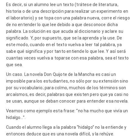
Es decir, si un alumno lee un texto (trátese de literatura,
historia o de una descripción para realizar un experimento en
el laboratorio) y se topa con una palabra nueva, corre el riesgo
de no entender lo que lee debido a que desconoce dicha
palabra. La solución es que acuda al diccionario y aclare su
significado. Y, por supuesto, que se la aprenda y la use. De
este modo, cuando en el texto vuelva a leer tal palabra, ya
sabe qué significa y por tanto entiende lo que lee. Y así será
cuantas veces vuelva a toparse con esa palabra, sea el texto
que sea.
Un caso. La novela Don Quijote de la Mancha es casi un
imposible para los estudiantes, no sólo por su extensión sino
por su vocabulario; para colmo, muchos de los términos son
arcaísmos, es decir, palabras que existen pero que ya casi no
se usan, aunque se deban conocer para entender esa novela.
Veamos como ejemplo esta frase: “no ha mucho que vivía un
hidalgo…”.
Cuando el alumno llega a la palabra “hidalgo” no la entiende y
entonces deduce que es una novela difícil, y la rehúye.