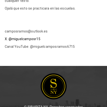
cualquier texto.
Ojalá que esto se practicara en las escuelas.
camposramos@outlook.es
X: @miguelcamposr15
Canal YouTube: @miguelcamposramos6715
© SIBARITA NY. Derechos reservados