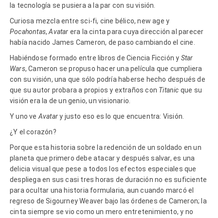
la tecnología se pusiera a la par con su visión.
Curiosa mezcla entre sci-fi, cine bélico, new age y
Pocahontas
,
Avatar
era la cinta para cuya dirección al parecer
había nacido James Cameron, de paso cambiando el cine.
Habiéndose formado entre libros de Ciencia Ficción y
Star
Wars
, Cameron se propuso hacer una película que cumpliera
con su visión, una que sólo podría haberse hecho después de
que su autor probara a propios y extraños con
Titanic
que su
visión era la de un genio, un visionario.
Y uno ve
Avatar
y justo eso es lo que encuentra: Visión.
¿Y el corazón?
Porque esta historia sobre la redención de un soldado en un
planeta que primero debe atacar y después salvar, es una
delicia visual que pese a todos los efectos especiales que
despliega en sus casi tres horas de duración no es suficiente
para ocultar una historia formularia, aun cuando marcó el
regreso de Sigourney Weaver bajo las órdenes de Cameron; la
cinta siempre se vio como un mero entretenimiento, y no