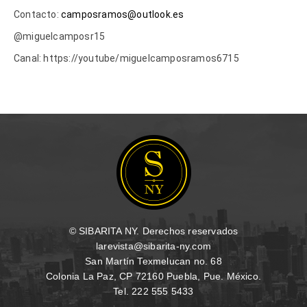
Contacto:
camposramos@outlook.es
@miguelcamposr15
Canal: https://youtube/miguelcamposramos6715
© SIBARITA NY. Derechos reservados
larevista@sibarita-ny.com
San Martín Texmelucan no. 68
Colonia La Paz, CP 72160 Puebla, Pue. México.
Tel. 222 555 5433