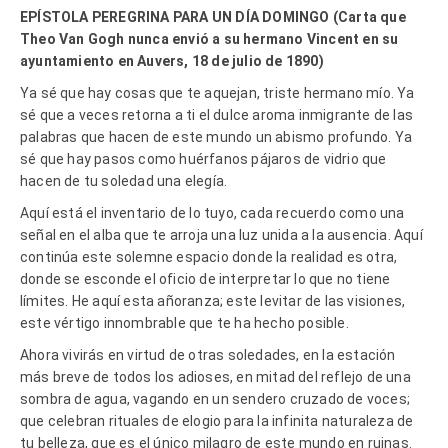
EPÍSTOLA PEREGRINA PARA UN DÍA DOMINGO (Carta que
Theo Van Gogh nunca envió a su hermano Vincent en su
ayuntamiento en Auvers, 18 de julio de 1890)
Ya sé que hay cosas que te aquejan, triste hermano mío. Ya
sé que a veces retorna a ti el dulce aroma inmigrante de las
palabras que hacen de este mundo un abismo profundo. Ya
sé que hay pasos como huérfanos pájaros de vidrio que
hacen de tu soledad una elegía.
Aquí está el inventario de lo tuyo, cada recuerdo como una
señal en el alba que te arroja una luz unida a la ausencia. Aquí
continúa este solemne espacio donde la realidad es otra,
donde se esconde el oficio de interpretar lo que no tiene
límites. He aquí esta añoranza; este levitar de las visiones,
este vértigo innombrable que te ha hecho posible.
Ahora vivirás en virtud de otras soledades, en la estación
más breve de todos los adioses, en mitad del reflejo de una
sombra de agua, vagando en un sendero cruzado de voces;
que celebran rituales de elogio para la infinita naturaleza de
tu belleza, que es el único milagro de este mundo en ruinas.