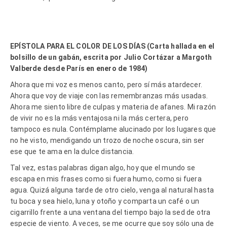
EPÍSTOLA PARA EL COLOR DE LOS DÍAS (Carta hallada en el
bolsillo de un gabán, escrita por Julio Cortázar a Margoth
Valberde desde París en enero de 1984)
Ahora que mi voz es menos canto, pero sí más atardecer.
Ahora que voy de viaje con las remembranzas más usadas.
Ahora me siento libre de culpas y materia de afanes. Mi razón
de vivir no es la más ventajosa ni la más certera, pero
tampoco es nula. Contémplame alucinado por los lugares que
no he visto, mendigando un trozo de noche oscura, sin ser
ese que te ama en la dulce distancia.
Tal vez, estas palabras digan algo, hoy que el mundo se
escapa en mis frases como si fuera humo, como si fuera
agua. Quizá alguna tarde de otro cielo, venga al natural hasta
tu boca y sea hielo, luna y otoño y comparta un café o un
cigarrillo frente a una ventana del tiempo bajo la sed de otra
especie de viento. A veces, se me ocurre que soy sólo una de