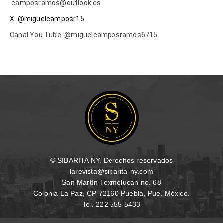
camposramos@outlook.es
X: @miguelcamposr15
Canal You Tube: @miguelcamposramos6715
© SIBARITA NY. Derechos reservados
larevista@sibarita-ny.com
San Martín Texmelucan no. 68
Colonia La Paz, CP 72160 Puebla, Pue. México.
Tel. 222 555 5433