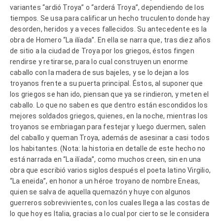
variantes “ardió Troya” o “arderá Troya”, dependiendo de los
tiempos. Se usa para calificar un hecho truculento donde hay
desorden, heridos y a veces fallecidos. Su antecedente es la
obra de Homero “La ilíada”. En ella se narra que, tras diez años
de sitio a la ciudad de Troya por los griegos, éstos fingen
rendirse y retirarse, para lo cual construyen un enorme
caballo con la madera de sus bajeles, y se lo dejan a los
troyanos frente a su puerta principal. Éstos, al suponer que
los griegos se han ido, piensan que ya se rindieron, y meten el
caballo. Lo que no saben es que dentro están escondidos los
mejores soldados griegos, quienes, en la noche, mientras los
troyanos se embriagan para festejar y luego duermen, salen
del caballo y queman Troya, además de asesinar a casi todos
los habitantes. (Nota: la historia en detalle de este hecho no
está narrada en “La ilíada”, como muchos creen, sin en una
obra que escribió varios siglos después el poeta latino Virgilio,
“La eneida”, en honor a un héroe troyano de nombre Eneas,
quien se salva de aquella quemazón y huye con algunos
guerreros sobrevivientes, con los cuales llega a las costas de
lo que hoy es Italia, gracias a lo cual por cierto se le considera