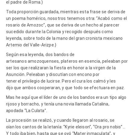
el padre de Roma.)
Toda proporción guardada, mientras esta frase se deriva de
un poema homérico, nosotros tenemos otra: “Acabó como el
rosario de Amozoc”, que se deriva de un hecho al parecer
sucedido durante la Colonia y recogido después como
leyenda, sobre todo de la mano del gran cronista mexicano
Artemio del Valle-Arizpe.}
Según esa leyenda, dos bandos de
artesanos amozoquenses, plateros en esencia, peleaban por
ser los que realizaran la fiesta en honor a la virgen de la
Asunción. Peleaban y discutían con encono por
tener el privilegio de lucirse. Pero el cura los calmó y les
dijo que ambos cooperaran, y que todo se efectuara en paz.
Mas he aquí que el líder de uno de los bandos era un tipo algo
rijoso y borracho, y tenía una novia llamada Catalina,
apodada “La Culata”.
La procesión se realizó, y cuando llegaron al rosario, se
oían los cantos de la letanía: “Kyrie eleison”, “Ora pro nobis”…
Y todo iba bien, hasta que se oyó “Mater inmaculata”, y