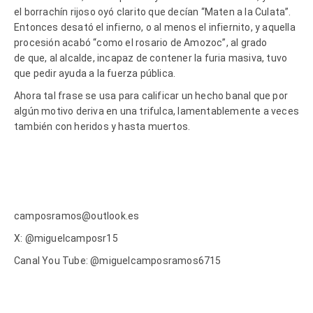
el borrachín rijoso oyó clarito que decían “Maten a la Culata”.
Entonces desató el infierno, o al menos el infiernito, y aquella
procesión acabó “como el rosario de Amozoc”, al grado
de que, al alcalde, incapaz de contener la furia masiva, tuvo
que pedir ayuda a la fuerza pública.
Ahora tal frase se usa para calificar un hecho banal que por
algún motivo deriva en una trifulca, lamentablemente a veces
también con heridos y hasta muertos.
camposramos@outlook.es
X: @miguelcamposr15
Canal You Tube: @miguelcamposramos6715