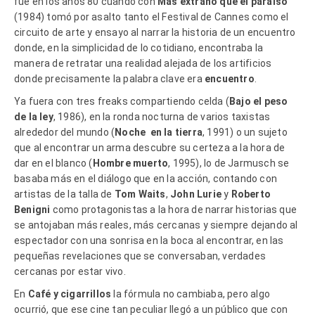
fue en los años 80 cuando con
Más extraño que el paraíso
(1984) tomó por asalto tanto el Festival de Cannes como el
circuito de arte y ensayo al narrar la historia de un encuentro
donde, en la simplicidad de lo cotidiano, encontraba la
manera de retratar una realidad alejada de los artificios
donde precisamente la palabra clave era
encuentro
.
Ya fuera con tres freaks compartiendo celda (
Bajo el peso
de la ley
, 1986), en la ronda nocturna de varios taxistas
alrededor del mundo (
Noche en la tierra
, 1991) o un sujeto
que al encontrar un arma descubre su certeza a la hora de
dar en el blanco (
Hombre muerto
, 1995), lo de Jarmusch se
basaba más en el diálogo que en la acción, contando con
artistas de la talla de
Tom Waits
,
John Lurie
y
Roberto
Benigni
como protagonistas a la hora de narrar historias que
se antojaban más reales, más cercanas y siempre dejando al
espectador con una sonrisa en la boca al encontrar, en las
pequeñas revelaciones que se conversaban, verdades
cercanas por estar vivo.
En
Café y cigarrillos
la fórmula no cambiaba, pero algo
ocurrió, que ese cine tan peculiar llegó a un público que con