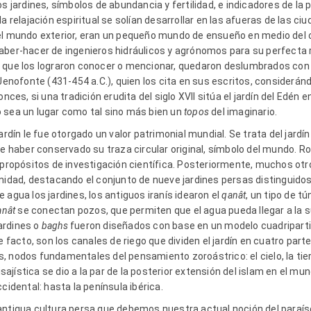
os jardines, símbolos de abundancia y fertilidad, e indicadores de la 
a relajación espiritual se solían desarrollar en las afueras de las c
l mundo exterior, eran un pequeño mundo de ensueño en medio del cal
aber-hacer de ingenieros hidráulicos y agrónomos para su perfecta 
 que los lograron conocer o mencionar, quedaron deslumbrados con s
 Jenofonte (431-454 a.C.), quien los cita en sus escritos, considerán
onces, si una tradición erudita del siglo XVII sitúa el jardín del Edé
 sea un lugar como tal sino más bien un
topos
del imaginario.
ardín le fue otorgado un valor patrimonial mundial. Se trata del jardín
ue haber conservado su traza circular original, símbolo del mundo. Ro
 propósitos de investigación científica. Posteriormente, muchos otro
nidad, destacando el conjunto de nueve jardines persas distinguidos 
 agua los jardines, los antiguos iranís idearon el
qanât
, un tipo de t
anât
se conectan pozos, que permiten que el agua pueda llegar a la supe
jardines o
baghs
fueron diseñados con base en un modelo cuadripar
e facto, son los canales de riego que dividen el jardín en cuatro par
 nodos fundamentales del pensamiento zoroástrico: el cielo, la tier
aisajística se dio a la par de la posterior extensión del islam en el mu
cidental: hasta la península ibérica.
ntigua cultura persa que debemos nuestra actual noción del paraíso. 