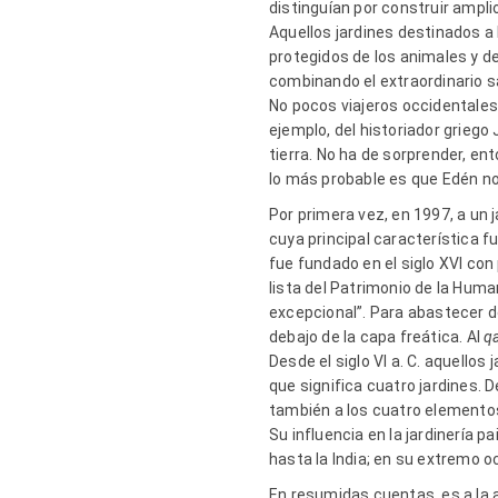
distinguían por construir ampli
Aquellos jardines destinados a l
protegidos de los animales y de
combinando el extraordinario s
No pocos viajeros occidentales
ejemplo, del historiador griego
tierra. No ha de sorprender, ent
lo más probable es que Edén no
Por primera vez, en 1997, a un j
cuya principal característica f
fue fundado en el siglo XVI con
lista del Patrimonio de la Huma
excepcional”. Para abastecer de
debajo de la capa freática. Al
q
Desde el siglo VI a. C. aquellos 
que significa cuatro jardines. D
también a los cuatro elementos,
Su influencia en la jardinería p
hasta la India; en su extremo oc
En resumidas cuentas, es a la a