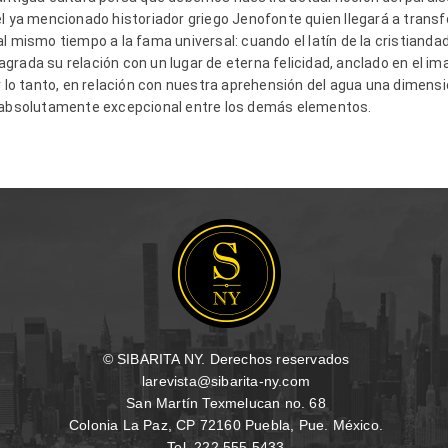
 el ya mencionado historiador griego Jenofonte quien llegará a trans
l mismo tiempo a la fama universal: cuando el latín de la cristiand
grada su relación con un lugar de eterna felicidad, anclado en el ima
or lo tanto, en relación con nuestra aprehensión del agua una dimen
r absolutamente excepcional entre los demás elementos.
© SIBARITA NY. Derechos reservados
larevista@sibarita-ny.com
San Martín Texmelucan no. 68
Colonia La Paz, CP 72160 Puebla, Pue. México.
Tel. 222 555 5433