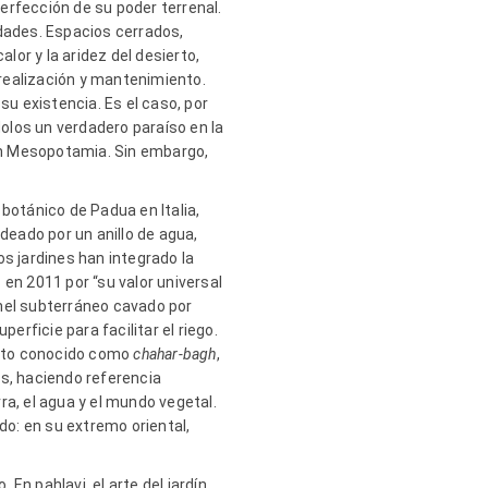
perfección de su poder terrenal.
iudades. Espacios cerrados,
or y la aridez del desierto,
realización y mantenimiento.
u existencia. Es el caso, por
dolos un verdadero paraíso en la
n en Mesopotamia. Sin embargo,
 botánico de Padua en Italia,
deado por un anillo de agua,
s jardines han integrado la
en 2011 por “su valor universal
únel subterráneo cavado por
rficie para facilitar el riego.
tito conocido como
chahar-bagh
,
tes, haciendo referencia
ra, el agua y el mundo vegetal.
ndo: en su extremo oriental,
En pahlavi, el arte del jardín