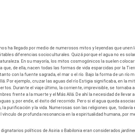
 nos ha llegado por medio de numerosos mitos y leyendas que unen la
vitables diferencias socioculturales. Quizá porque el agua no es sol
 naturaleza. En su mayoría, los mitos cosmogónicos la suelen colocar 
a que, de ella, nacen todas las formas de vida esparcidas por la Tier
tanto con la fuente sagrada, el mar o el río. Bajo la forma de un río
llá. Por ejemplo, cruzar las aguas del río Estigia significaba, en la m
ertos. Durante el viaje último, la corriente, imprevisible, se tornab
umbres frente a la muerte y el Más Allá. De ahí la necesidad de llevar
aguas y, por ende, el éxito del recorrido. Pero si el agua queda asocia
la purificación y la vida. Numerosas son las religiones que, todavía 
vínculo de profunda resonancia en la espiritualidad humana, por me
dignatarios políticos de Asiria o Babilonia eran considerados
jardine