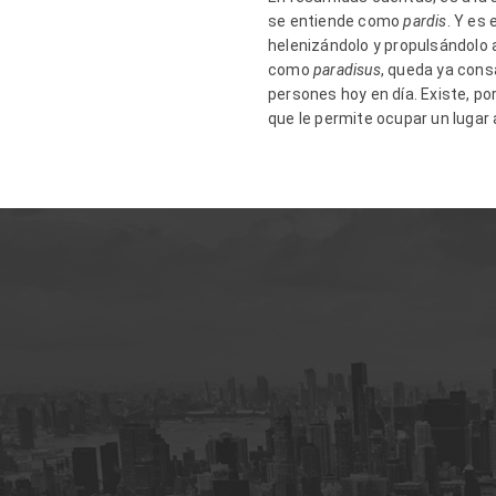
se entiende como
pardis
. Y es
helenizándolo y propulsándolo a
como
paradisus
, queda ya consa
persones hoy en día. Existe, p
que le permite ocupar un luga