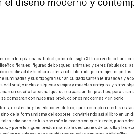
en el diseño moderno y contem
no contempla una catedral gótica del siglo XIII o un edificio barroco 
seños florales, figuras de bosques, animales y seres fabulosos, a
n libro medieval de hechura artesanal elaborado por monjes copistas 
te iluminadas y sus tipografías tan cuidadosamente trazadas y ado
ia editorial; o incluso algunas vasijas y muebles antiguos y otros obj
ían un diseño funcional que servía para un fin práctico; pero eran 
 no se comparan con nuestras producciones modernas y en serie.
bros, existen hoy las ediciones de lujo, que sí cumplen con los están
 sino de la forma misma del soporte, convirtiendo así al libro en un di
 tales ediciones de lujo son más la excepción que la regla, pues adem
os, y por ello siguen predominando las ediciones de bolsillo y las e