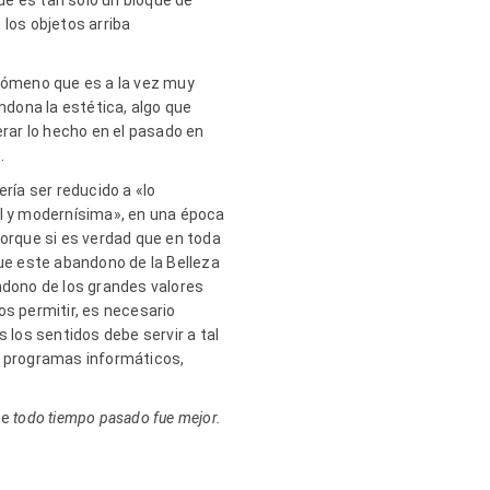
ue es tan sólo un bloque de
 los objetos arriba
nómeno que es a la vez muy
ndona la estética, algo que
rar lo hecho en el pasado en
.
ía ser reducido a «lo
al y modernísima», en una época
porque si es verdad que en toda
que este abandono de la Belleza
ndono de los grandes valores
os permitir, es necesario
 los sentidos debe servir a tal
e programas informáticos,
ue
todo tiempo pasado fue mejor.