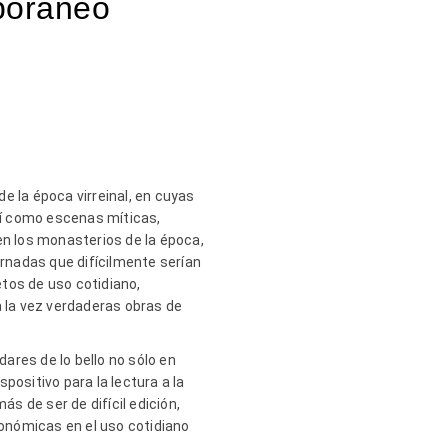
poráneo
de la época virreinal, en cuyas
sí como escenas míticas,
en los monasterios de la época,
rnadas que difícilmente serían
etos de uso cotidiano,
a la vez verdaderas obras de
dares de lo bello no sólo en
spositivo para la lectura a la
ás de ser de difícil edición,
conómicas en el uso cotidiano