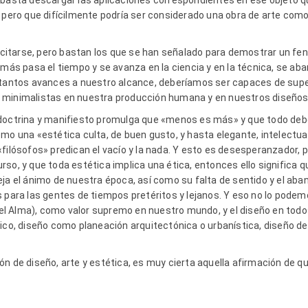
 basta descargar las aplicaciones correspondientes en ese objeto q
 pero que difícilmente podría ser considerado una obra de arte como
itarse, pero bastan los que se han señalado para demostrar un fe
 más pasa el tiempo y se avanza en la ciencia y en la técnica, se aba
 tantos avances a nuestro alcance, deberíamos ser capaces de supe
 minimalistas en nuestra producción humana y en nuestros diseños
doctrina y manifiesto promulga que «menos es más» y que todo deber
omo una «estética culta, de buen gusto, y hasta elegante, intelectu
filósofos» predican el vacío y la nada. Y esto es desesperanzador, 
so, y que toda estética implica una ética, entonces ello significa 
eja el ánimo de nuestra época, así como su falta de sentido y el aba
 para las gentes de tiempos pretéritos y lejanos. Y eso no lo podem
a el Alma), como valor supremo en nuestro mundo, y el diseño en todos
fico, diseño como planeación arquitectónica o urbanística, diseño d
ón de diseño, arte y estética, es muy cierta aquella afirmación de q