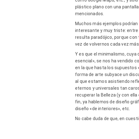
como Google Maps, etc., y sólo
plástico plano con una pantalla
mencionados.
Muchos más ejemplos podrían c
interesante y muy triste: entre
resulta paradójico, porque con
vez de volvernos cada vez más
Y es que el minimalismo, cuya 
esencial», se nos ha vendido c
en la que hasta los supuestos «
forma de arte subyace un discur
al que estamos asistiendo refl
eternos y universales tan caros
recuperar la Belleza (y con ell
fin, ya hablemos de diseño grá
diseño «de interiores», etc.
No cabe duda de que, en cuesti