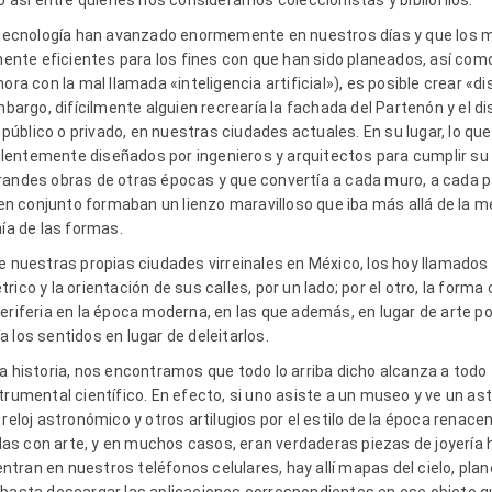
no así entre quienes nos consideramos coleccionistas y bibliófilos.
a tecnología han avanzado enormemente en nuestros días y que los 
te eficientes para los fines con que han sido planeados, así como
ahora con la mal llamada
«inteligencia artificial»), es posible crear «
embargo, difícilmente alguien recrearía la fachada del Partenón y el 
s, público o privado, en nuestras ciudades actuales. En su lugar, lo
lentemente diseñados por ingenieros y arquitectos para cumplir su 
randes obras de otras épocas y que convertía a cada muro, a cada p
 conjunto formaban un lienzo maravilloso que iba más allá de la me
nía de las formas.
e nuestras propias ciudades virreinales en México, los hoy llamados 
rico y la orientación de sus calles, por un lado; por el otro, la for
eriferia en la época moderna, en las que además, en lugar de arte por 
 los sentidos en lugar de deleitarlos.
a historia, nos encontramos que todo lo arriba dicho alcanza a todo t
trumental científico. En efecto, si uno asiste a un museo y ve un as
 reloj astronómico y otros artilugios por el estilo de la época renac
as con arte, y en muchos casos, eran verdaderas piezas de joyerí
ran en nuestros teléfonos celulares, hay allí mapas del cielo, planet