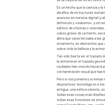
de la mayoría de los lectores; 
Es un hecho que la ciencia y l
diseños de estructuras sumamen
avances en materia digital (y 
definición y «realismo»; y sin 
edificio de oficinas o vivienda
cubos grises de cemento, exce
alma que caracterizaba a las g
ornamento, en elementos que en
sobre todo la belleza y la armo
Tan sólo basta ver el trazado d
la armonía en el trazado geomét
ciudades han crecido hacia la p
contaminación visual que hastía
Pero si nos ponemos a revisar l
dispositivos tecnológicos e ins
antiguo, una esfera celeste, un
todas esas cosas eran diseñad
todas esas funciones se encuent