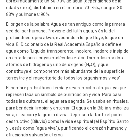
aproximadamente un 60-70% de agua (dependiendo de la
edad y sexo), distribuida en el cerebro: 70-75%; sangre: 80-
83% y pulmones: 90%.
El origen de la palabra Agua es tan antiguo como la primera
sed del ser humano: Proviene del latín aqua, y ésta del
protoindoeuropeo akwa, evocando a lo que fluye, lo que da
vida. El Diccionario de la Real Academia Española define el
agua como “Líquido transparente, incoloro, inodoro e insípido
en estado puro, cuyas moléculas están formadas por dos
átomos de hidrógeno y uno de oxígeno (H₂O), y que
constituye el componente más abundante de la superficie
terrestre y el mayoritario de todos los organismos vivos”.
El hombre prehistórico temía y reverenciaba al agua, ya que
representaba un símbolo de purificación y vida. Para casi
todas las culturas, el agua era sagrada. Se usaba en rituales,
para bendecir, limpiar y enterrar. El agua en la Biblia simboliza
vida, creación y la gracia divina. Representa tanto el poder
destructivo (Diluvio) como la vida espiritual (el Espíritu Santo
y Jesús como “agua viva”), purificando el corazón humano y
ofreciendo salvación eterna.