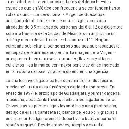
intensidad, en los territorios de la fe y del deporte —dos
espacios que en México con frecuencia se confunden hasta
volverse uno—. La devoción a la Virgen de Guadalupe,
arraigada desde hace más de cuatro siglos, convoca
alrededor de 3.5 millones de personas del 8 al 12 de diciembre
solo a la Basílica de la Ciudad de México, con un pico de un
millón y medio de visitantes en la noche del 11. Ninguna
campaña publicitaria, por generoso que sea su presupuesto,
es capaz de reunir esa audiencia. La imagen de la Virgen —
omnipresente en camisetas, murales, llaveros y altares
callejeros— es la marca con mayor penetración de mercado
en la historia del país, y nadie la diseñó en una agencia.
Lo que los investigadores han denominado el ‘duoteísmo
mexicano’ ilustra esta fusión con claridad asombrosa. En
enero de 1957, el arzobispo de Guadalajara y primer cardenal
mexicano, José Garibi Rivera, recibió a los jugadores de las
Chivas tras su primera liga y levantó la sotana para revelar,
debajo de ella, la camiseta rojiblanca del equipo, y gracias a
ese momento algún cronista deportivo lo bautizó como ‘el
rebaño sagrado’. Desde entonces, templo y estadio