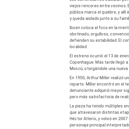
viejos rencores entre vecinos.
pública marca el quiebre, y allí
y queda aislado junto a su famil
Ibsen coloca el foco en la men
obstinado, orgulloso, convenci
defienden su estabilidad. El co
localidad.
El estreno ocurrió el 13 de ener
Copenhague. Más tarde llegó a B
Moscú, otorgándole una nueva l
En 1950, Arthur Miller realizó 
reparto. Miller encontró en el t
denunciante adquirió mayor sign
pero más satisfactoria de reali
La pieza ha tenido múltiples e
que atravesaron distintas etap
Héctor Alterio, y volvió en 2007
personaje principal interpretado