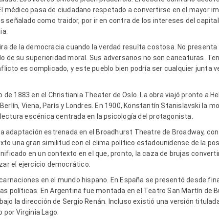
 El médico pasa de ciudadano respetado a convertirse en el mayor im
 es señalado como traidor, por ir en contra de los intereses del capita
ia.
tira de la democracia cuando la verdad resulta costosa. No present
do de su superioridad moral. Sus adversarios no son caricaturas. Te
nflicto es complicado, y este pueblo bien podría ser cualquier junta v
o de 1883 en el Christiania Theater de Oslo. La obra viajó pronto a He
erlín, Viena, París y Londres. En 1900, Konstantín Stanislavski la m
ectura escénica centrada en la psicología del protagonista.
una adaptación estrenada en el Broadhurst Theatre de Broadway, con 
exto una gran similitud con el clima político estadounidense de la pos
ificado en un contexto en el que, pronto, la caza de brujas convert
zar el ejercicio democrático.
ncarnaciones en el mundo hispano. En España se presentó desde final
as políticas. En Argentina fue montada en el Teatro San Martín de 
 bajo la dirección de Sergio Renán. Incluso existió una versión titulad
 por Virginia Lago.