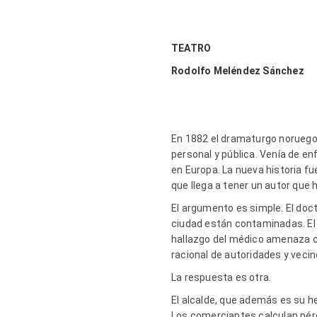
TEATRO
Rodolfo Meléndez Sánchez
En 1882 el dramaturgo noruego
personal y pública. Venía de en
en Europa. La nueva historia fu
que llega a tener un autor que h
El argumento es simple. El do
ciudad están contaminadas. El l
hallazgo del médico amenaza co
racional de autoridades y vecin
La respuesta es otra.
El alcalde, que además es su h
Los comerciantes calculan pérdi