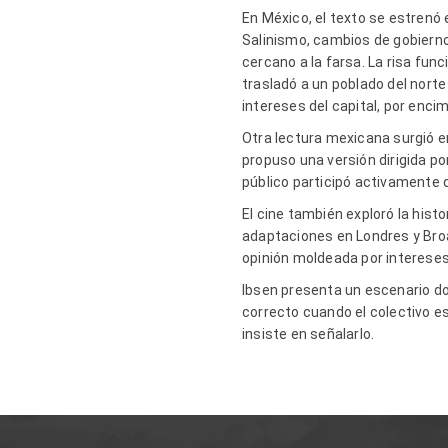
En México, el texto se estrenó 
Salinismo, cambios de gobierno 
cercano a la farsa. La risa fun
trasladó a un poblado del nort
intereses del capital, por enci
Otra lectura mexicana surgió en
propuso una versión dirigida po
público participó activamente 
El cine también exploró la his
adaptaciones en Londres y Broa
opinión moldeada por intereses
Ibsen presenta un escenario do
correcto cuando el colectivo es
insiste en señalarlo.