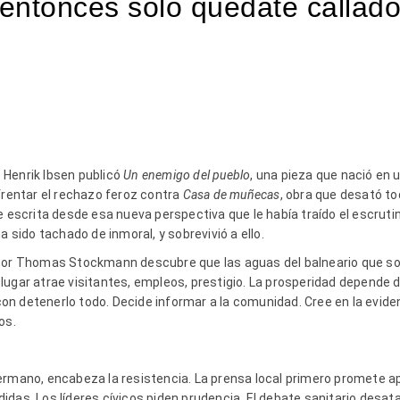
entonces solo quédate callad
 Henrik Ibsen publicó
Un enemigo del pueblo
, una pieza que nació en
frentar el rechazo feroz contra
Casa de muñecas
, obra que desató t
e escrita desde esa nueva perspectiva que le había traído el escrutin
a sido tachado de inmoral, y sobrevivió a ello.
ctor Thomas Stockmann descubre que las aguas del balneario que so
ugar atrae visitantes, empleos, prestigio. La prosperidad depende d
n detenerlo todo. Decide informar a la comunidad. Cree en la eviden
os.
ermano, encabeza la resistencia. La prensa local primero promete a
das. Los líderes cívicos piden prudencia. El debate sanitario desata 