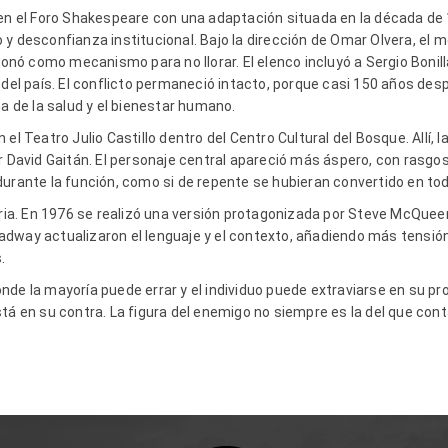
en el Foro Shakespeare con una adaptación situada en la década de 1
y desconfianza institucional. Bajo la dirección de Omar Olvera, el 
cionó como mecanismo para no llorar. El elenco incluyó a Sergio Bonill
e del país. El conflicto permaneció intacto, porque casi 150 años d
ma de la salud y el bienestar humano.
 el Teatro Julio Castillo dentro del Centro Cultural del Bosque. Allí,
r David Gaitán. El personaje central apareció más áspero, con rasgos
durante la función, como si de repente se hubieran convertido en to
toria. En 1976 se realizó una versión protagonizada por Steve McQu
dway actualizaron el lenguaje y el contexto, añadiendo más tensión
.
nde la mayoría puede errar y el individuo puede extraviarse en su pr
tá en su contra. La figura del enemigo no siempre es la del que cont