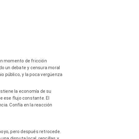
o
 un momento de fricción
odo un debate y censura moral
io público, y la poca vergüenza
stiene la economía de su
e ese flujo constante. El
cia. Confía en la reacción
poyo, pero después retrocede.
una disputa local, rencillas y