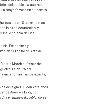
bécil del pueblo. La asamblea
l. La mayoría vota en su contra,
a héroes puros. Stockmann es
men la ruina económica, y
ecinal o colonia de una
lsinki, Estocolmo y
ontó en el Teatro de Arte de
Fredric March al frente del
guerra. La figura del
iría en la forma menos exacta,
es del siglo XIX, con versiones
Buenos Aires en 1972, con
a
Una enemiga del pueblo
, con el