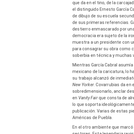
que da en el tino, de la carca
el distinguido Ernesto García 
de dibujo de su escuela secund
de sus primeras referencias. Ga
destierro enmascarado por una “
democracia era sujeto de la iron
muestra a un presidente con un
para consagrar su obra como c
soberbia en técnica y muchas 
Mientras García Cabral asumía c
mexicano de la caricatura, lo 
su trabajo alcanzó de inmedia
New Yorker
. Covarrubias da en e
sobredimensionarlo, anclar desd
en
Vanity Fair
que consta de alr
lo que soporta ideológicamente
publicación. Varias de estas pi
Américas de Puebla.
En el otro ambiente que marcó
sectores. Esta legendaria revis