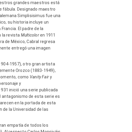
 nuestros grandes maestros está
 de fábula. Designado maestro
a alemana Simplisisimus fue una
co, su historia incluye un
Francia. El padre de la
n la revista
Multicolor
en 1911
era de México, Cabral regresa
lmente entregó una imagen
1904-1957), otro gran artista
Clemente Orozco (1883-1949),
e momento, como
Vanity Fair
y
 personaje y
1931 inició una serie publicada
l antagonismo de esta serie es
arecen en la portada de esta
n de la Universidad de las
 gran empatía de todos los
0). Al respecto Carlos Monsiváis