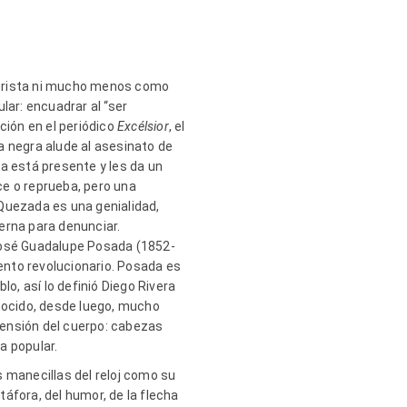
turista ni mucho menos como
ular: encuadrar al “ser
ción en el periódico
Excélsior
, el
a negra alude al asesinato de
ca está presente y les da un
ece o reprueba, pero una
 Quezada es una genialidad,
derna para denunciar.
. José Guadalupe Posada (1852-
iento revolucionario. Posada es
o, así lo definió Diego Rivera
onocido, desde luego, mucho
imensión del cuerpo: cabezas
a popular.
 manecillas del reloj como su
áfora, del humor, de la flecha