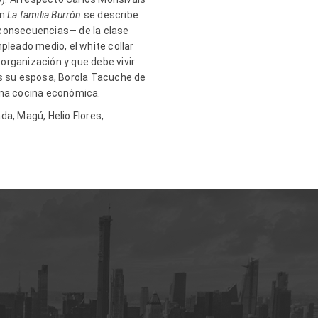
En
La familia
Burrón
se describe
 consecuencias— de la clase
pleado medio, el white collar
organización y que debe vivir
 es su esposa, Borola Tacuche de
 una cocina económica.
da, Magú, Helio Flores,