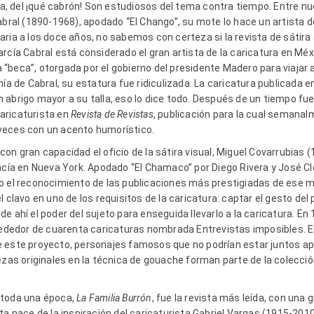
jada, del ¡qué cabrón! Son estudiosos del tema contra tiempo. Entre
Cabral (1890-1968), apodado “El Chango”, su mote lo hace un artista
aria a los doce años, no sabemos con certeza si la revista de sátir
rcía Cabral está considerado el gran artista de la caricatura en Méxi
beca”, otorgada por el gobierno del presidente Madero para viajar a 
ía de Cabral, su estatura fue ridiculizada. La caricatura publicada e
 abrigo mayor a su talla, eso lo dice todo. Después de un tiempo fu
aricaturista en
Revista de Revistas
, publicación para la cual semana
veces con un acento humorístico.
on gran capacidad el oficio de la sátira visual, Miguel Covarrubias (
hacía en Nueva York. Apodado “El Chamaco” por Diego Rivera y José 
to el reconocimiento de las publicaciones más prestigiadas de es
l clavo en uno de los requisitos de la caricatura: captar el gesto del
e ahí el poder del sujeto para enseguida llevarlo a la caricatura. En 
ededor de cuarenta caricaturas nombrada Entrevistas imposibles. E
 este proyecto, personajes famosos que no podrían estar juntos ap
ezas originales en la técnica de gouache forman parte de la colecció
 toda una época,
La Familia Burrón
, fue la revista más leída, con una
ta nace de la inspiración del caricaturista Gabriel Vargas (1915-201