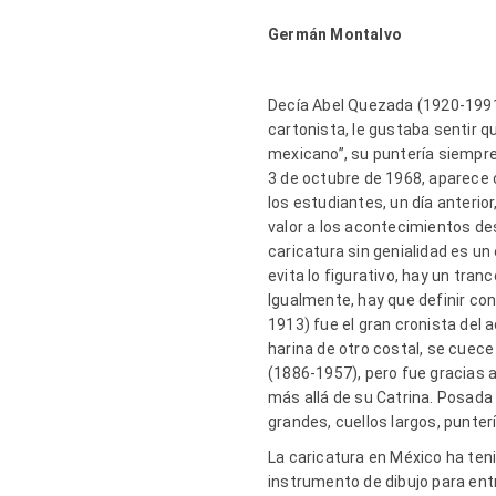
Germán Montalvo
Decía Abel Quezada (1920-1991
cartonista, le gustaba sentir qu
mexicano”, su puntería siempre 
3 de octubre de 1968, aparece 
los estudiantes, un día anterior
valor a los acontecimientos des
caricatura sin genialidad es u
evita lo figurativo, hay un tra
Igualmente, hay que definir con
1913) fue el gran cronista del 
harina de otro costal, se cuece
(1886-1957), pero fue gracias 
más allá de su Catrina. Posada 
grandes, cuellos largos, punterí
La caricatura en México ha ten
instrumento de dibujo para ent