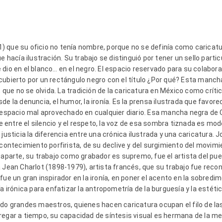
) que su oficio no tenía nombre, porque no se definía como carica
e hacía ilustración. Su trabajo se distinguió por tener un sello partic
dio en el blanco… en el negro. El espacio reservado para su colabora
cubierto por un rectángulo negro con el título ¿Por qué? Esta manch
, que no se olvida. La tradición de la caricatura en México como críti
de la denuncia, el humor, la ironía. Es la prensa ilustrada que favor
n espacio mal aprovechado en cualquier diario. Esa mancha negra de
nce entre el silencio y el respeto, la voz de esa sombra tiznada es mo
 justicia la diferencia entre una crónica ilustrada y una caricatura
acontecimiento porfirista, de su declive y del surgimiento del movim
 aparte, su trabajo como grabador es supremo, fue el artista del puebl
a Jean Charlot (1898-1979), artista francés, que su trabajo fue rec
fue un gran inspirador en la ironía, en poner el acento en la sobred
a irónica para enfatizar la antropometría de la burguesía y la estétic
ido grandes maestros, quienes hacen caricatura ocupan el filo de las
regar a tiempo, su capacidad de síntesis visual es hermana de la met