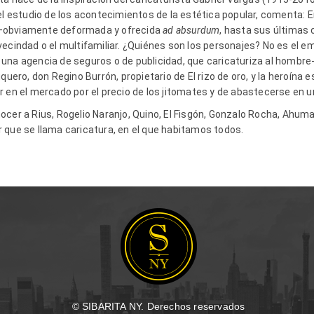
el estudio de los acontecimientos de la estética popular, comenta: 
ia —obviamente deformada y ofrecida
ad
absurdum
, hasta sus últimas
ecindad o el multifamiliar. ¿Quiénes son los personajes? No es el em
una agencia de seguros o de publicidad, que caricaturiza al hombre-
uquero, don Regino Burrón, propietario de El rizo de oro, y la heroína
r en el mercado por el precio de los jitomates y de abastecerse en
cer a Rius, Rogelio Naranjo, Quino, El Fisgón, Gonzalo Rocha, Ahuma
 que se llama caricatura, en el que habitamos todos.
© SIBARITA NY. Derechos reservados