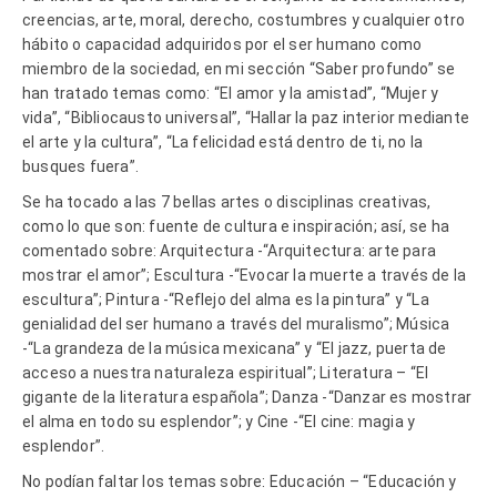
creencias, arte, moral, derecho, costumbres y cualquier otro
hábito o capacidad adquiridos por el ser humano como
miembro de la sociedad, en mi sección “Saber profundo” se
han tratado temas como: “El amor y la amistad”, “Mujer y
vida”, “Bibliocausto universal”, “Hallar la paz interior mediante
el arte y la cultura”, “La felicidad está dentro de ti, no la
busques fuera”.
Se ha tocado a las 7 bellas artes o disciplinas creativas,
como lo que son: fuente de cultura e inspiración; así, se ha
comentado sobre: Arquitectura -“Arquitectura: arte para
mostrar el amor”; Escultura -“Evocar la muerte a través de la
escultura”; Pintura -“Reflejo del alma es la pintura” y “La
genialidad del ser humano a través del muralismo”; Música
-“La grandeza de la música mexicana” y “El jazz, puerta de
acceso a nuestra naturaleza espiritual”; Literatura – “El
gigante de la literatura española”; Danza -“Danzar es mostrar
el alma en todo su esplendor”; y Cine -“El cine: magia y
esplendor”.
No podían faltar los temas sobre: Educación – “Educación y