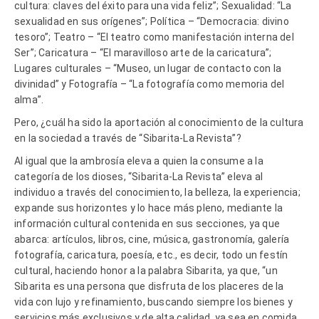
cultura: claves del éxito para una vida feliz”; Sexualidad: “La
sexualidad en sus orígenes”; Política – “Democracia: divino
tesoro”; Teatro – “El teatro como manifestación interna del
Ser”; Caricatura – “El maravilloso arte de la caricatura”;
Lugares culturales – “Museo, un lugar de contacto con la
divinidad” y Fotografía – “La fotografía como memoria del
alma”.
Pero, ¿cuál ha sido la aportación al conocimiento de la cultura
en la sociedad a través de “Sibarita-La Revista”?
Al igual que la ambrosía eleva a quien la consume a la
categoría de los dioses, “Sibarita-La Revista” eleva al
individuo a través del conocimiento, la belleza, la experiencia;
expande sus horizontes y lo hace más pleno, mediante la
información cultural contenida en sus secciones, ya que
abarca: artículos, libros, cine, música, gastronomía, galería
fotografía, caricatura, poesía, etc., es decir, todo un festín
cultural, haciendo honor a la palabra Sibarita, ya que, “un
Sibarita es una persona que disfruta de los placeres de la
vida con lujo y refinamiento, buscando siempre los bienes y
servicios más exclusivos y de alta calidad, ya sea en comida,