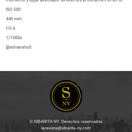
ISO 500
440 mm
f/5.6
1/1000s
@adrianahs5
© SIBARITA NY. Derechos reservados
larevista@sibarita-ny.com