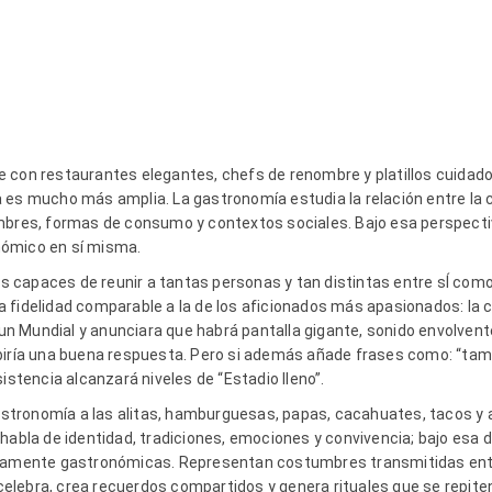
e con restaurantes elegantes, chefs de renombre y platillos cuida
 es mucho más amplia. La gastronomía estudia la relación entre la cu
mbres, formas de consumo y contextos sociales. Bajo esa perspectiv
nómico en sí misma.
capaces de reunir a tantas personas y tan distintas entre sÍ como 
 fidelidad comparable a la de los aficionados más apasionados: la c
e un Mundial y anunciara que habrá pantalla gigante, sonido envolvent
biría una buena respuesta. Pero si además añade frases como: “tam
istencia alcanzará niveles de “Estadio lleno”.
tronomía a las alitas, hamburguesas, papas, cacahuates, tacos y
habla de identidad, tradiciones, emociones y convivencia; bajo esa d
ivamente gastronómicas. Representan costumbres transmitidas entre
lebra, crea recuerdos compartidos y genera rituales que se repiten