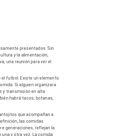
dosamente presentados. Sin
ltura y la alimentación,
a, una reunión para ver el
el futbol. Existe un elemento
omida. Si alguien organizara
e y transmisión en alta
bién habrá tacos, botanas,
 antojitos que acompañan a
efinición, las comidas
 generaciones, reflejan la
 una y otra vez. La comida