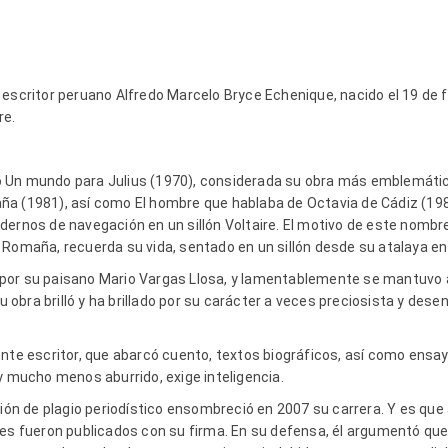
 escritor peruano Alfredo Marcelo Bryce Echenique, nacido el 19 de f
re.
 Un mundo para Julius (1970), considerada su obra más emblemátic
ña (1981), así como El hombre que hablaba de Octavia de Cádiz (19
dernos de navegación en un sillón Voltaire. El motivo de este nomb
 Romaña, recuerda su vida, sentado en un sillón desde su atalaya en 
por su paisano Mario Vargas Llosa, y lamentablemente se mantuvo a
obra brilló y ha brillado por su carácter a veces preciosista y dese
nte escritor, que abarcó cuento, textos biográficos, así como ensayo
 y mucho menos aburrido, exige inteligencia.
 de plagio periodístico ensombreció en 2007 su carrera. Y es que a
res fueron publicados con su firma. En su defensa, él argumentó que