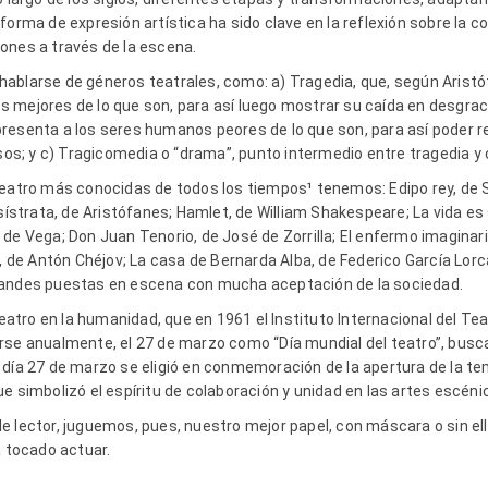
forma de expresión artística ha sido clave en la reflexión sobre la c
ones a través de la escena.
ablarse de géneros teatrales, como: a) Tragedia, que, según Aristót
 mejores de lo que son, para así luego mostrar su caída en desgraci
resenta a los seres humanos peores de lo que son, para así poder re
osos; y c) Tragicomedia o “drama”, punto intermedio entre tragedia y
teatro más conocidas de todos los tiempos¹ tenemos: Edipo rey, de S
isístrata, de Aristófanes; Hamlet, de William Shakespeare; La vida es
de Vega; Don Juan Tenorio, de José de Zorrilla; El enfermo imaginario
s, de Antón Chéjov; La casa de Bernarda Alba, de Federico García Lor
randes puestas en escena con mucha aceptación de la sociedad.
teatro en la humanidad, que en 1961 el Instituto Internacional del Teat
rse anualmente, el 27 de marzo como “Día mundial del teatro”, bus
 día 27 de marzo se eligió en conmemoración de la apertura de la t
e simbolizó el espíritu de colaboración y unidad en las artes escéni
 lector, juguemos, pues, nuestro mejor papel, con máscara o sin ell
a tocado actuar.