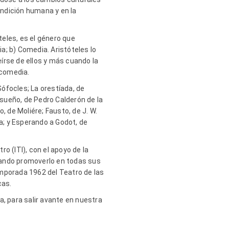
ondición humana y en la
eles, es el género que
a; b) Comedia. Aristóteles lo
írse de ellos y más cuando la
 comedia.
ófocles; La orestíada, de
 sueño, de Pedro Calderón de la
, de Moliére; Fausto, de J. W.
ca; y Esperando a Godot, de
ro (ITI),
con el apoyo de la
cando promoverlo en todas sus
emporada 1962 del Teatro de las
cas.
a, para salir avante en nuestra