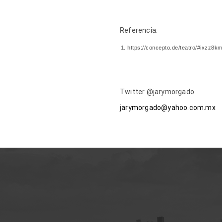
Referencia:
https://concepto.de/teatro/#ixzz8
Twitter @jarymorgado
jarymorgado@yahoo.com.mx