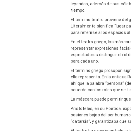
leyendas, además de sus célebre
tiempo.
El término teatro proviene del 
Literalmente significa “lugar pa
para referirse a los espacios a
En el teatro griego, las másca
representar expresiones facial
espectadores distinguir el rol
para cada uno.
El término griego prósopon sign
ella representa. En la antigua
ahí que la palabra “persona” (d
acuerdo con los roles que se ti
La máscara puede permitir que
Aristóteles, en su Poética, exp
pasiones bajas del ser humano
“catarsis”, y garantizaba que s
El teatro ha experimentado, a 