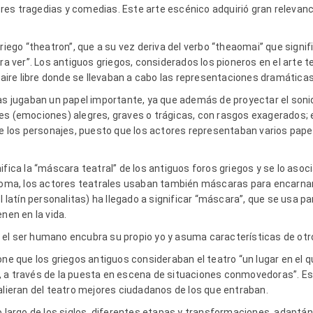
s tragedias y comedias. Este arte escénico adquirió gran relevancia
griego “theatron”, que a su vez deriva del verbo “theaomai” que signif
ra ver”. Los antiguos griegos, considerados los pioneros en el arte t
l aire libre donde se llevaban a cabo las representaciones dramáticas
ras jugaban un papel importante, ya que además de proyectar el soni
es (emociones) alegres, graves o trágicas, con rasgos exagerados; e
 de los personajes, puesto que los actores representaban varios pap
ifica la “máscara teatral” de los antiguos foros griegos y se lo asoci
 Roma, los actores teatrales usaban también máscaras para encarnar
el latín personalitas) ha llegado a significar “máscara”, que se usa 
enen en la vida.
 el ser humano encubra su propio yo y asuma características de otr
one que los griegos antiguos consideraban el teatro “un lugar en el 
, a través de la puesta en escena de situaciones conmovedoras”. E
alieran del teatro mejores ciudadanos de los que entraban.
lo largo de los siglos, diferentes etapas y transformaciones, adaptá