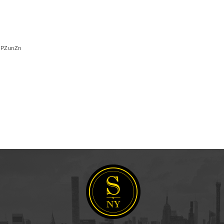
kmPZunZn