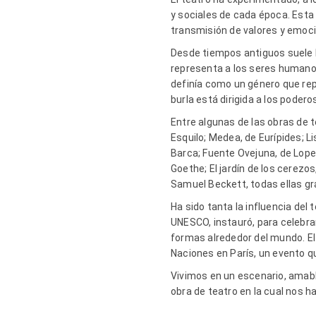
y sociales de cada época. Esta 
transmisión de valores y emoci
Desde tiempos antiguos suele h
representa a los seres humanos
definía como un género que rep
burla está dirigida a los poder
Entre algunas de las obras de 
Esquilo; Medea, de Eurípides; L
Barca; Fuente Ovejuna, de Lope 
Goethe; El jardín de los cerezo
Samuel Beckett, todas ellas g
Ha sido tanta la influencia del 
UNESCO, instauró, para celebra
formas alrededor del mundo. El
Naciones en París, un evento qu
Vivimos en un escenario, amable
obra de teatro en la cual nos h