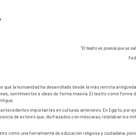
o
“El teatro es poesía que se sa
Fed
cas que la humanidad ha desarrollado desde la más remota antigüedad
nes, sentimientos e ideas de forma masiva. El teatro como forma d
ntigua.
a antecedentes importantes en culturas anteriores. En Egipto, por e
resencia de actores que, disfrazados con máscaras, relataban los m
 teatro como una herramienta de educación religiosa y ciudadana, po