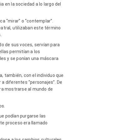
 en la sociedad a lo largo del
ica “mirar” o “contemplar”.
eatral, utilizaban este término
.
do de sus voces, servían para
llas permitían a los
eles y se ponían una máscara
a, también, con el individuo que
 a diferentes “personajes”. De
para mostrarse al mundo de
os.
que podían purgarse las
ste proceso era llamado
ndose a los cambios culturales