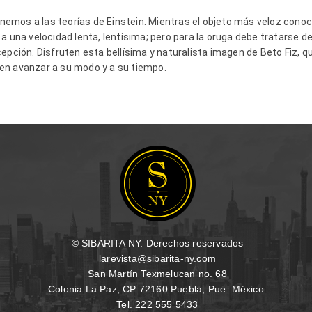
enemos a las teorías de Einstein. Mientras el objeto más veloz conocid
 a
una velocidad lenta
, lentísima; pero para la oruga debe tratarse d
cepción. Disfruten esta bellísima y naturalista imagen de Beto
Fiz
, q
en avanzar a su modo y a su tiempo.
© SIBARITA NY. Derechos reservados
larevista@sibarita-ny.com
San Martín Texmelucan no. 68
Colonia La Paz, CP 72160 Puebla, Pue. México.
Tel. 222 555 5433