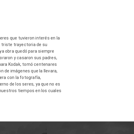
res que tuvieron interés en la
 triste trayectoria de
su
uya obra quedó para siempre
moraron
y casaron
sus padres,
cámara Kodak, tomó centenares
ón de imágenes que la llevar
a
,
ra con la fotografía,
ern
o
de los seres
,
ya que no es
nuestros tiempos en los cuales