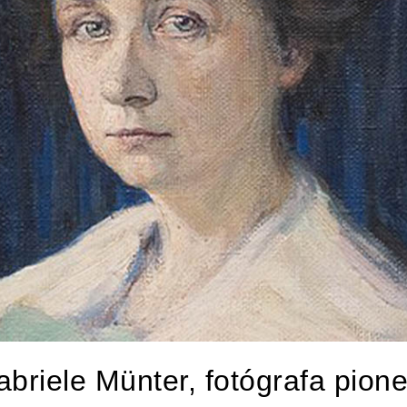
briele Münter, fotógrafa pion