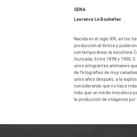
SENA
Laurence Le Bouhellec
Nacida en
el siglo XIX, en
los ti
producción artística y pudieron
contemporánea, la escultora
C
truncada. Entre 1898 y 1900, G
unos emigrantes alemanes que r
de fotografías de muy variada
unos años después, a la explo
considerando que
no hace má
más que un medio mecánico par
la producción de imágenes por I