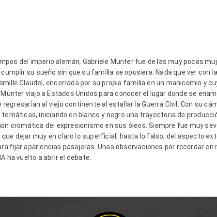
empos del imperio alemán
,
Gabriele
Münter
fue de las
muy
pocas
muje
 cumplir su sueño sin que su familia se opusiera. Nada que ver con la
amille Claudel,
encerrada por su propia familia en un manicomio y c
.
M
ünter
viaj
o
a Estados Unidos para conocer el lugar donde se ena
egresarían al viejo continente al estallar la Guerra Civil. Con su 
s temáticas
, iniciando en blanco y negro una trayectoria de producci
sión cromática del expresionismo
en sus óleos
. Siempre fue muy seve
s que
deja
r
muy en claro lo superficial, hasta lo falso, de
l aspecto
ext
a fijar apariencias pasajeras.
Unas observaciones por recordar en 
A ha vuelto a abrir el debate
.