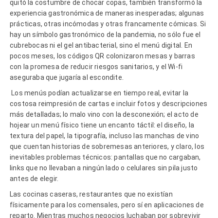
quitó la costumbre de chocar copas, también transformó la
experiencia gastronómica de maneras inesperadas; algunas
prácticas, otras incómodas y otras francamente cómicas. Si
hay un símbolo gastronómico de la pandemia, no sólo fue el
cubrebocas ni el gel antibacterial, sino el menú digital. En
pocos meses, los códigos QR colonizaron mesas y barras
con la promesa de reducir riesgos sanitarios, y el Wi-fi
aseguraba que jugaría al escondite.
Los menús podían actualizarse en tiempo real, evitar la
costosa reimpresión de cartas e incluir fotos y descripciones
más detalladas; lo malo vino con la desconexión; el acto de
hojear un menú físico tiene un encanto táctil: el diseño, la
textura del papel, la tipografía, incluso las manchas de vino
que cuentan historias de sobremesas anteriores, y claro, los
inevitables problemas técnicos: pantallas que no cargaban,
links que no llevaban a ningún lado o celulares sin pila justo
antes de elegir.
Las cocinas caseras, restaurantes que no existían
físicamente para los comensales, pero sí en aplicaciones de
reparto. Mientras muchos negocios luchaban por sobrevivir