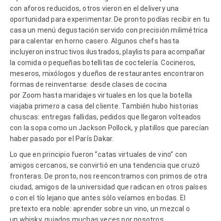
con aforos reducidos, otros vieron en el delivery una
oportunidad para experimentar. De pronto podías recibir en tu
casa un menú degustación servido con precisión milimétrica
para calentar en horno casero. Algunos chefs hasta
incluyeron instructivos ilustrados, playlists para acompañar
la comida o pequeñas botellitas de coctelería. Cocineros,
meseros, mixólogos y dueños de restaurantes encontraron
formas de reinventarse: desde clases de cocina
por Zoom hasta maridajes virtuales en los que la botella
viajaba primero a casa del cliente. También hubo historias
chuscas: entregas fallidas, pedidos que llegaron volteados
con la sopa como un Jackson Pollock, y platillos que parecían
haber pasado por el París Dakar.
Lo que en principio fueron “catas virtuales de vino” con
amigos cercanos, se convirtió en una tendencia que cruzó
fronteras. De pronto, nos reencontramos con primos de otra
ciudad, amigos de la universidad que radican en otros países
o con el tío lejano que antes sólo veíamos en bodas. El
pretexto era noble: aprender sobre un vino, un mezcal o
un whisky, guiados muchas veces por nosotros,