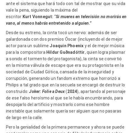
ante el sistema que hará todo con tal de mostrar que su vida
vale la pena, siguiendo la máxima del
escritor
Kurt Vonnegut:
“
Si mueres en televisión no morirás en
vano, al menos habrás entretenido a alguien.”
Desde su estreno, la cinta tocó un nervio: además de ser
galardonada con dos premios Óscar (incluyendo el de mejor
actor para un sublime
Joaquin Phoenix
y el de mejor música
para la compositora
Hildur Guðnadóttir
, quien logra plasmar
a sonido el tormento del protagonista), la cinta se convirtió
en la misma válvula de escape que era su protagonista en la
sociedad de Ciudad Gótica, cansada de la inseguridad y
corrupción, generando un fandom extremo que horrorizó a
Philips a tal grado que en la secuela se encargó de destruir lo
construido:
Joker: Folie a Deux
(
2024
), apartando al personaje
de ese falso heroísmo al que se le había encumbrando, para
despojarlo del artificio y mostrarlo como ese hombre
inestable que solamente quería ser alguien que no pasaras
de largo en la calle.
Pero la genialidad de la primera permanece y ahora se puede