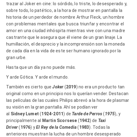
trazar al Joker en cine: lo sórdido, lo triste, lo desesperado y,
sobre todo, lo patético, a la hora de mostrar en pantalla la
historia de un perdedor de nombre Arthur Fleck, un hombre
con problemas mentales que busca triunfar y encontrar el
amor en una ciudad inhóspita mientras vive con una madre
castrante que le asegura que él viene de un gran linaje. La
humillación, el desprecio y la incomprensión son la moneda
de cada día en la vida de este ser humano ignorado por la
gran urbe.
Hasta que un día ya no puede más.
Y arde Gótica. Y arde el mundo.
También es cierto que
Joker
(
2019
) no era un producto tan
original como en un principio nos lo querían vender. Destacan
las películas de las cuales Philips abrevó a la hora de plasmar
su visión en la gran pantalla. Ahí se podían ver
al
Sidney Lumet
(
1924-2011
) de
Tarde de Perros
(
1975
), y
principalmente al
Martin Scorsese
(
1942
) de
Taxi
Driver
(
1976
) y
El Rey de la Comedia
(
1983
). Todas la
anteriores muestran la lucha de un hombre desesperado