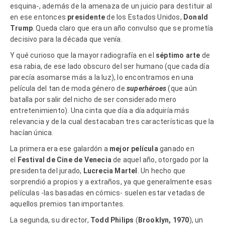
esquina-, además de la amenaza de un juicio para destituir al
en ese entonces
presidente
de los Estados Unidos,
Donald
Trump
. Queda claro que era un año convulso que se prometía
decisivo para la década que venía.
Y qué curioso que la mayor radiografía en el
séptimo arte
de
esa rabia, de ese lado obscuro del ser humano (que cada día
parecía asomarse más a la luz), lo encontramos en una
película del tan de moda género de
superhéroes
(que aún
batalla por salir del nicho de ser considerado mero
entretenimiento). Una cinta que día a día adquiría más
relevancia y de la cual destacaban tres características que la
hacían única.
La primera era ese galardón a
mejor película
ganado en
el
Festival de Cine de Venecia
de aquel año, otorgado por la
presidenta del jurado,
Lucrecia Martel
. Un hecho que
sorprendió a propios y a extraños, ya que generalmente esas
películas -las basadas en cómics- suelen estar vetadas de
aquellos premios tan importantes.
La segunda, su director,
Todd Philips
(
Brooklyn, 1970
), un