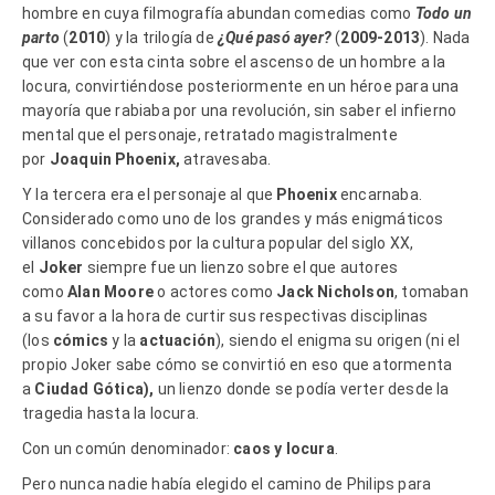
hombre en cuya filmografía abundan comedias como
Todo un
parto
(
2010
) y la trilogía de
¿Qué pasó ayer?
(
2009-2013
). Nada
que ver con esta cinta sobre el ascenso de un hombre a la
locura, convirtiéndose posteriormente en un héroe para una
mayoría que rabiaba por una revolución, sin saber el infierno
mental que el personaje, retratado magistralmente
por
Joaquin Phoenix,
atravesaba.
Y la tercera era el personaje al que
Phoenix
encarnaba.
Considerado como uno de los grandes y más enigmáticos
villanos concebidos por la cultura popular del siglo XX,
el
Joker
siempre fue un lienzo sobre el que autores
como
Alan Moore
o actores como
Jack Nicholson
, tomaban
a su favor a la hora de curtir sus respectivas disciplinas
(los
cómics
y la
actuación
), siendo el enigma su origen (ni el
propio Joker sabe cómo se convirtió en eso que atormenta
a
Ciudad Gótica),
un lienzo donde se podía verter desde la
tragedia hasta la locura.
Con un común denominador:
caos y locura
.
Pero nunca nadie había elegido el camino de Philips para