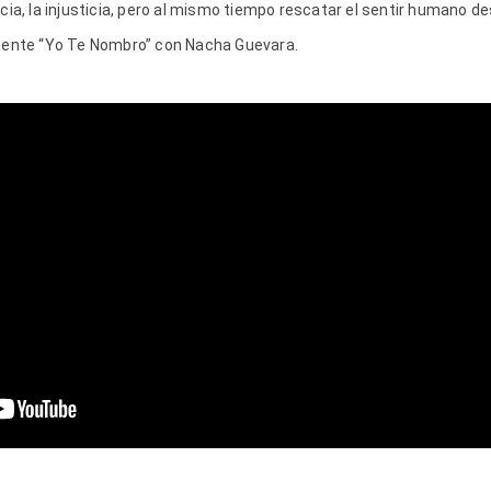
cia, la injusticia, pero al mismo tiempo rescatar el sentir humano de
amente “Yo Te Nombro” con Nacha Guevara.