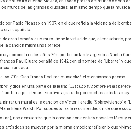
ivo de nuestro querido México; en todas partes del mundo se han d
 los muros de las grandes ciudades, al mismo tiempo que la música 
ado por Pablo Picasso en 1937, en el que refleja la violencia del bomb
 civil española.
nzo de gran tamaño o un muro, tiene la virtud de que, al escucharla,
que la canción misma nos ofrece.
 muy conocida en los años 70’s por la cantante argentina Nacha Gue
r francés Paul Éluard por allá de 1942 con el nombre de “Liberté“ y 
encia francesa.
e los 70´s, Gian Franco Pagliaro musicalizó el mencionado poema.
ro” y dice en una parte de la letra:
“…Escribo tu nombre en las parede
…”,
un tema por demás emotivo y grabado por muchos artistas muy 
a pintar un mural es la canción de Víctor Heredia “Sobreviviendo” o “
a María Elena Walsh. Por supuesto, va la recomendación de que esc
os (as), nos demuestra que la canción con sentido social está muy
nes artísticas se mueven por la misma emoción: reflejar lo que vivim