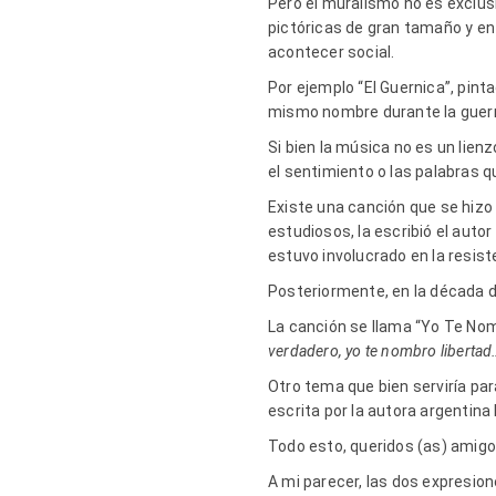
Pero el muralismo no es exclus
pictóricas de gran tamaño y en
acontecer social.
Por ejemplo “El Guernica”, pint
mismo nombre durante la guerra
Si bien la música no es un lie
el sentimiento o las palabras 
Existe una canción que se hizo
estudiosos, la escribió el auto
estuvo involucrado en la resist
Posteriormente, en la década d
La canción se llama “Yo Te Nomb
verdadero, yo te nombro libertad
Otro tema que bien serviría par
escrita por la autora argentin
Todo esto, queridos (as) amig
A mi parecer, las dos expresio