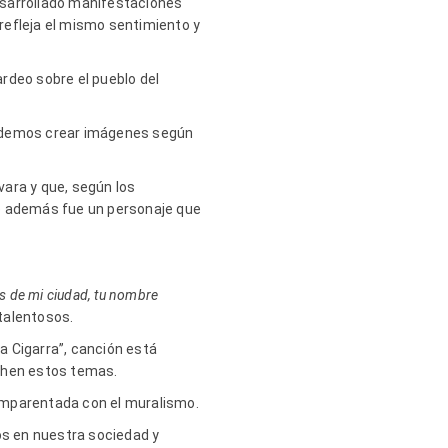
esarrollado manifestaciones
refleja el mismo sentimiento y
ardeo sobre el pueblo del
 podemos crear imágenes según
vara y que, según los
que además fue un personaje que
s de mi ciudad, tu nombre
talentosos.
La Cigarra”, canción está
uchen estos temas.
 emparentada con el muralismo.
os en nuestra sociedad y