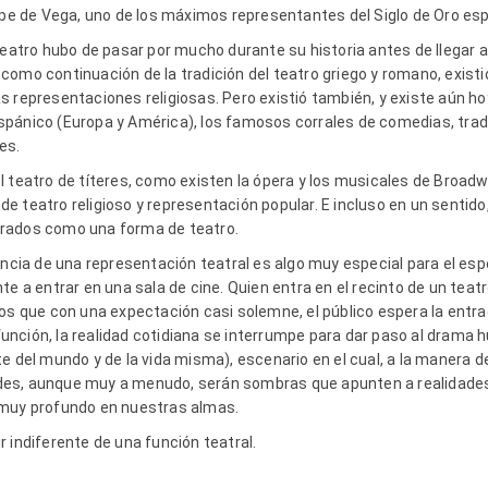
 de Vega, uno de los máximos representantes del Siglo de Oro esp
 teatro hubo de pasar por mucho durante su historia antes de llegar 
como continuación de la tradición del teatro griego y romano, exist
 representaciones religiosas. Pero existió también, y existe aún hoy
pánico (Europa y América), los famosos corrales de comedias, trad
res.
l teatro de títeres, como existen la ópera y los musicales de Broad
e teatro religioso y representación popular. E incluso en un sentid
rados como una forma de teatro.
encia de una representación teatral es algo muy especial para el es
te a entrar en una sala de cine.
Quien entra en el recinto de un teat
os que con una expectación casi solemne, el público espera la entra
a función, la realidad cotidiana se interrumpe para dar paso al dram
e del mundo y de la vida misma), escenario en el cual, a la manera d
es, aunque muy a menudo, serán sombras que apunten a realidades
 muy profundo en nuestras almas.
 indiferente de una función teatral.