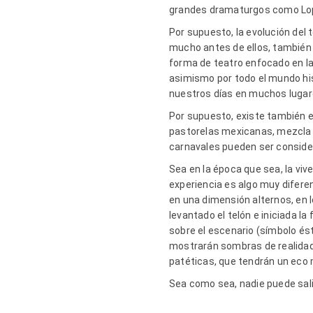
grandes dramaturgos como Lope
Por supuesto, la evolución del
mucho antes de ellos, también 
forma de teatro enfocado en las
asimismo por todo el mundo his
nuestros días en muchos luga
Por supuesto, existe también e
pastorelas mexicanas, mezcla d
carnavales pueden ser conside
Sea en la época que sea, la viv
experiencia es algo muy diferen
en una dimensión alternos, en l
levantado el telón e iniciada l
sobre el escenario (símbolo ést
mostrarán sombras de realidad
patéticas, que tendrán un eco
Sea como sea, nadie puede salir