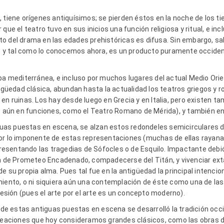
 tiene orígenes antiquísimos; se pierden éstos en la noche de los t
 que el teatro tuvo en sus inicios una función religiosa y ritual, e i
 rito del drama en las edades prehistóricas es difusa. Sin embargo, 
io, y tal como lo conocemos ahora, es un producto puramente occident
pa mediterránea, e incluso por muchos lugares del actual Medio Orien
tigüedad clásica, abundan hasta la actualidad los teatros griegos y
en ruinas. Los hay desde luego en Grecia y en Italia, pero existen 
os aún en funciones, como el Teatro Romano de Mérida), y también en
as puestas en escena, se alzan estos redondeles semicirculares d
or lo imponente de estas representaciones (muchas de ellas rayanas
sentando las tragedias de Sófocles o de Esquilo. Impactante debió
ma de Prometeo Encadenado, compadecerse del Titán, y vivenciar ex
 su propia alma. Pues tal fue en la antigüedad la principal intenciona
iento, o ni siquiera aún una contemplación de éste como una de las 
ión (pues el arte por el arte es un concepto moderno).
r de estas antiguas puestas en escena se desarrolló la tradición occid
 creaciones que hoy consideramos grandes clásicos, como las obras 