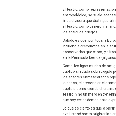
El teatro, como representación,
antropológico, se suele aceptar
línea divisora que distingue al
el teatro, como género literar
los antiguos griegos.
Sabido es que, por toda la Euro
influencia grecolatina en la an
conservados que otros, y otros 
en la Península Ibérica (algun
Como testigos mudos de antigu
público sin duda sobrecogido p
los actores enmascarados repre
la época, el presenciar el dra
suplicio como siendo el drama de
teatro, y no un mero entretenim
que hoy entendemos esta expres
Lo que es cierto es que a parti
evolucionó hasta originar las