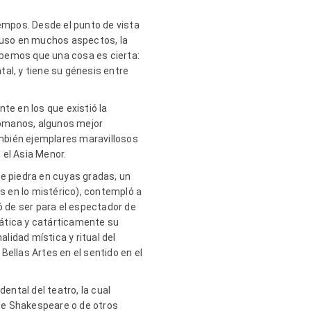
iempos. Desde el punto de vista
ncluso en muchos aspectos, la
sabemos que una cosa es cierta:
al, y tiene su génesis entre
te en los que existió la
 romanos, algunos mejor
también ejemplares maravillosos
 el Asia Menor.
e piedra en cuyas gradas, un
 en lo mistérico), contempló a
 de ser para el espectador de
tática y catárticamente su
lidad mística y ritual del
Bellas Artes en el sentido en el
ental del teatro, la cual
de Shakespeare o de otros