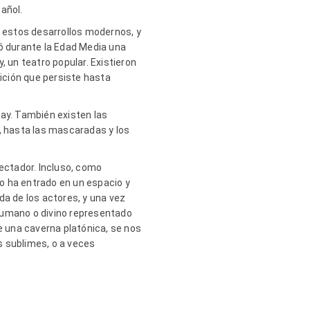
añol.
a estos desarrollos modernos, y
ió durante la Edad Media una
, un teatro popular. Existieron
ición que persiste hasta
way. También existen las
o, hasta las mascaradas y los
pectador. Incluso, como
ro ha entrado en un espacio y
da de los actores, y una vez
a humano o divino representado
e una caverna platónica, se nos
 sublimes, o a veces