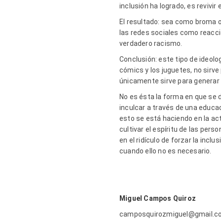
inclusión ha logrado, es revivir
El resultado: sea como broma o
las redes sociales como reacci
verdadero racismo.
Conclusión: este tipo de ideolog
cómics y los juguetes, no sirve 
únicamente sirve para generar r
No es ésta la forma en que se 
inculcar a través de una educac
esto se está haciendo en la act
cultivar el espíritu de las pe
en el ridículo de forzar la inc
cuando ello no es necesario.
Miguel Campos Quiroz
camposquirozmiguel@gmail.c