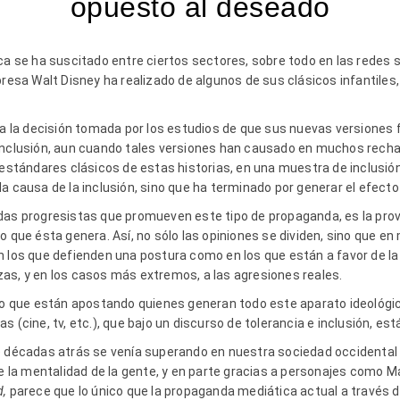
opuesto al deseado
ica se ha suscitado entre ciertos sectores, sobre todo en las redes 
presa Walt Disney ha realizado de algunos de sus clásicos infantiles
o a la decisión tomada por los estudios de que sus nuevas versiones
inclusión, aun cuando tales versiones han causado en muchos rechaz
 estándares clásicos de estas historias, en una muestra de inclusió
a causa de la inclusión, sino que ha terminado por generar el efect
das progresistas que promueven este tipo de propaganda, es la prov
o que ésta genera. Así, no sólo las opiniones se dividen, sino que 
 los que defienden una postura como en los que están a favor de la o
as, y en los casos más extremos, a las agresiones reales.
 lo que están apostando quienes generan todo este aparato ideológic
 (cine, tv, etc.), que bajo un discurso de tolerancia e inclusión, es
e décadas atrás se venía superando en nuestra sociedad occidental 
de la mentalidad de la gente, y en parte gracias a personajes como Ma
d,
parece que lo único que la propaganda mediática actual a través d