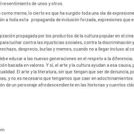
 el resentimiento de unos y otros.
 como meme, lo cierto es que ha surgido toda una ola de expresion
ón a toda esta propaganda de inclusión forzada, expresiones que e
ización propagada por los productos de la cultura popular en el cine, 
para luchar contra las injusticias sociales, contra la discriminación 
echazo, desprecio, burlas y memes, cuando no a llegar incluso al co
debe educar a las nuevas generaciones en el respeto a la diferencia;
ión basada en valores. Y sí, el arte y la cultura ayudan a esa causa,
ualidad. El arte y la literatura, sin que tengan que ser de denuncia,
rsonas, y no es necesario que tengamos que caer en adoctrinamiento
lusión de un personaje afrodescendiente en las historias y cuentos cl
om