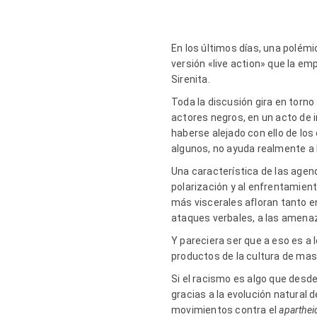
En los últimos días, una polém
versión «live action» que la em
Sirenita.
Toda la discusión gira en torn
actores negros, en un acto de 
haberse alejado con ello de los
algunos, no ayuda realmente a l
Una característica de las agen
polarización y al enfrentamient
más viscerales afloran tanto en
ataques verbales, a las amenaz
Y pareciera ser que a eso es a
productos de la cultura de masas
Si el racismo es algo que desd
gracias a la evolución natural 
movimientos contra el
aparthei