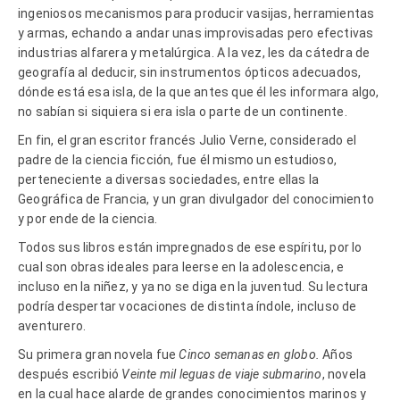
ingeniosos mecanismos para producir vasijas, herramientas
y armas, echando a andar unas improvisadas pero efectivas
industrias alfarera y metalúrgica. A la vez, les da cátedra de
geografía al deducir, sin instrumentos ópticos adecuados,
dónde está esa isla, de la que antes que él les informara algo,
no sabían si siquiera si era isla o parte de un continente.
En fin, el gran escritor francés Julio Verne, considerado el
padre de la ciencia ficción, fue él mismo un estudioso,
perteneciente a diversas sociedades, entre ellas la
Geográfica de Francia, y un gran divulgador del conocimiento
y por ende de la ciencia.
Todos sus libros están impregnados de ese espíritu, por lo
cual son obras ideales para leerse en la adolescencia, e
incluso en la niñez, y ya no se diga en la juventud. Su lectura
podría despertar vocaciones de distinta índole, incluso de
aventurero.
Su primera gran novela fue
Cinco semanas en globo.
Años
después escribió
Veinte mil leguas de viaje submarino
, novela
en la cual hace alarde de grandes conocimientos marinos y