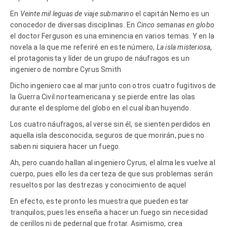
En
Veinte mil leguas de viaje submarino
el capitán Nemo es un
conocedor de diversas disciplinas. En
Cinco semanas en globo
el doctor Ferguson es una eminencia en varios temas. Y en la
novela a la que me referiré en este número,
La isla misteriosa
,
el protagonista y líder de un grupo de náufragos es un
ingeniero de nombre Cyrus Smith
Dicho ingeniero cae al mar junto con otros cuatro fugitivos de
la Guerra Civil norteamericana y se pierde entre las olas
durante el desplome del globo en el cual iban huyendo.
Los cuatro náufragos, al verse sin él, se sienten perdidos en
aquella isla desconocida, seguros de que morirán, pues no
saben ni siquiera hacer un fuego.
Ah, pero cuando hallan al ingeniero Cyrus, el alma les vuelve al
cuerpo, pues ello les da certeza de que sus problemas serán
resueltos por las destrezas y conocimiento de aquel
En efecto, este pronto les muestra que pueden estar
tranquilos, pues les enseña a hacer un fuego sin necesidad
de cerillos ni de pedernal que frotar. Asimismo, crea