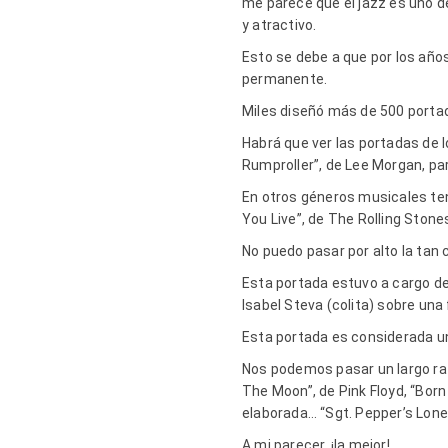
me parece que el jazz es uno d
y atractivo.
Esto se debe a que por los año
permanente.
Miles diseñó más de 500 portad
Habrá que ver las portadas de l
Rumproller”, de Lee Morgan, par
En otros géneros musicales te
You Live”, de The Rolling Ston
No puedo pasar por alto la tan
Esta portada estuvo a cargo de
Isabel Steva (colita) sobre un
Esta portada es considerada un
Nos podemos pasar un largo rat
The Moon”, de Pink Floyd, “Born
elaborada… “Sgt. Pepper’s Lonel
A mi parecer, ¡la mejor!