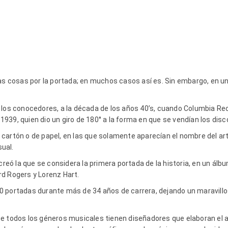
as cosas por la portada; en muchos casos así es. Sin embargo, en un
 los conocedores, a la década de los años 40’s, cuando Columbia Re
939, quien dio un giro de 180° a la forma en que se vendían los disc
cartón o de papel, en las que solamente aparecían el nombre del arti
sual.
creó la que se considera la primera portada de la historia, en un álb
d Rogers y Lorenz Hart.
 portadas durante más de 34 años de carrera, dejando un maravillos
e todos los géneros musicales tienen diseñadores que elaboran el ar