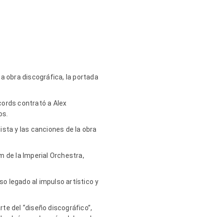
a obra discográfica, la portada
cords contrató a Alex
os.
sta y las canciones de la obra
um de la Imperial Orchestra,
o legado al impulso artístico y
te del “diseño discográfico”,