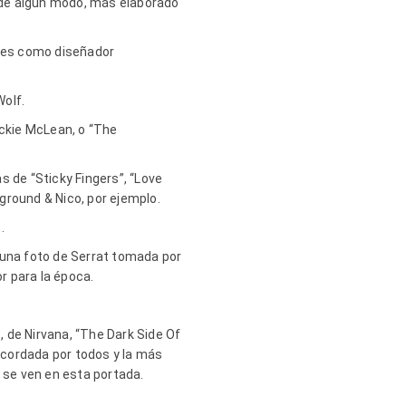
o de algún modo, más elaborado
iles como diseñador
Wolf.
ackie McLean, o “The
 de “Sticky Fingers”, “Love
ground & Nico, por ejemplo.
t.
 una foto de Serrat tomada por
r para la época.
 de Nirvana, “The Dark Side Of
recordada por todos y la más
e se ven en esta portada.