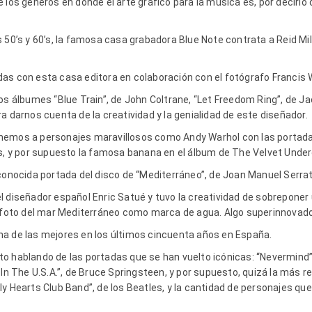
e los géneros en donde el arte gráfico para la música es, por decirl
s 50’s y 60’s, la famosa casa grabadora Blue Note contrata a Reid M
as con esta casa editora en colaboración con el fotógrafo Francis 
os álbumes “Blue Train”, de John Coltrane, “Let Freedom Ring”, de J
a darnos cuenta de la creatividad y la genialidad de este diseñador.
nemos a personajes maravillosos como Andy Warhol con las portadas
es, y por supuesto la famosa banana en el álbum de The Velvet Under
 conocida portada del disco de “Mediterráneo”, de Joan Manuel Serra
l diseñador español Enric Satué y tuvo la creatividad de sobreponer
a foto del mar Mediterráneo como marca de agua. Algo superinnovado
a de las mejores en los últimos cincuenta años en España.
o hablando de las portadas que se han vuelto icónicas: “Nevermind”,
 In The U.S.A.”, de Bruce Springsteen, y por supuesto, quizá la más 
y Hearts Club Band”, de los Beatles, y la cantidad de personajes qu