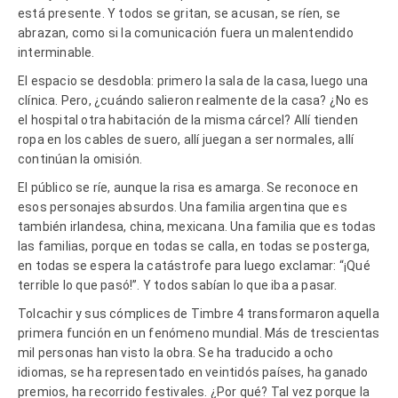
está presente. Y todos se gritan, se acusan, se ríen, se
abrazan, como si la comunicación fuera un malentendido
interminable.
El espacio se desdobla: primero la sala de la casa, luego una
clínica. Pero, ¿cuándo salieron realmente de la casa? ¿No es
el hospital otra habitación de la misma cárcel? Allí tienden
ropa en los cables de suero, allí juegan a ser normales, allí
continúan la omisión.
El público se ríe, aunque la risa es amarga. Se reconoce en
esos personajes absurdos. Una familia argentina que es
también irlandesa, china, mexicana. Una familia que es todas
las familias, porque en todas se calla, en todas se posterga,
en todas se espera la catástrofe para luego exclamar: “¡Qué
terrible lo que pasó!”. Y todos sabían lo que iba a pasar.
Tolcachir y sus cómplices de Timbre 4 transformaron aquella
primera función en un fenómeno mundial. Más de trescientas
mil personas han visto la obra. Se ha traducido a ocho
idiomas, se ha representado en veintidós países, ha ganado
premios, ha recorrido festivales. ¿Por qué? Tal vez porque la