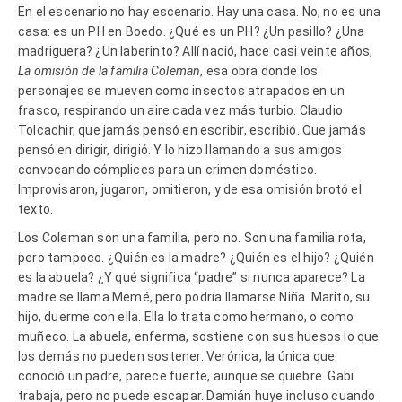
En el escenario no hay escenario. Hay una casa. No, no es una
casa: es un PH en Boedo. ¿Qué es un PH? ¿Un pasillo? ¿Una
madriguera? ¿Un laberinto? Allí nació, hace casi veinte años,
La omisión de la familia Coleman
, esa obra donde los
personajes se mueven como insectos atrapados en un
frasco, respirando un aire cada vez más turbio. Claudio
Tolcachir, que jamás pensó en escribir, escribió. Que jamás
pensó en dirigir, dirigió. Y lo hizo llamando a sus amigos
convocando cómplices para un crimen doméstico.
Improvisaron, jugaron, omitieron, y de esa omisión brotó el
texto.
Los Coleman son una familia, pero no. Son una familia rota,
pero tampoco. ¿Quién es la madre? ¿Quién es el hijo? ¿Quién
es la abuela? ¿Y qué significa “padre” si nunca aparece? La
madre se llama Memé, pero podría llamarse Niña. Marito, su
hijo, duerme con ella. Ella lo trata como hermano, o como
muñeco. La abuela, enferma, sostiene con sus huesos lo que
los demás no pueden sostener. Verónica, la única que
conoció un padre, parece fuerte, aunque se quiebre. Gabi
trabaja, pero no puede escapar. Damián huye incluso cuando