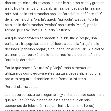
don Arrigo, sin duda gozoso, que no le hicieron caso y gracias
a ello hoy tenemos una palabra más, derivada de la misma
raíz. Así, de la deformación popular “orecla” quedó “oreja”. Y
de la forma culta “oricla”, quedó “aurícula”. En cuanto a la
otra, de la deformación “veclos” nos quedó “viejo”, y de la
forma “purista” “vetlus” quedó “vetusto”.
Así que hoy conviven sanamente “aurícula” y “oreja”, una
culta, la otra popular. Lo simpático es que a la “oreja” no le
decimos “pabellón orejal”, sino “pabellón auricular”. Y a cierto
elemento del corazón no le llamamos “oreja derecha”, sino
“aurícula derecha”.
Por lo que hace a “vetusto” y “viejo”, más o menos las
utilizamos como equivalentes, quizá a veces eligiendo una
por otra según si el ambiente es formal o informal.
Pero el idioma es así.
Los lectores quizá se pregunten: ¿y entonces qué caso tiene
que alguien (como lo hago en este espacio, o en mis
secciones de televisión, radio, internet, o en mis libros)
pretenda censurar a los hablantes, si de todos modos el