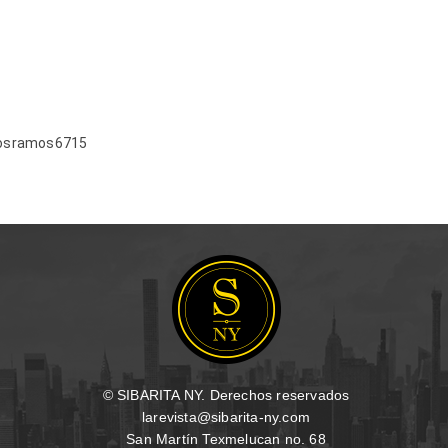
posramos6715
© SIBARITA NY. Derechos reservados
larevista@sibarita-ny.com
San Martín Texmelucan no. 68