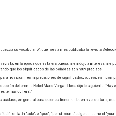
riquezca su vocabulario”, que mes a mes publicaba la revista Selecci
sa revista, en la época que ésta era buena, me indujo a interesarme po
ndo que los significados de las palabras son muy precisos.
para no incurrir en imprecisiones de significados, o, peor, en incompr
ecepción del premio Nobel Mario Vargas Llosa dijo lo siguiente: “Hay 
 este mundo feral.”
s asiduos, en general para quienes tienen un buen nivel cultural, es
“soli”, en latín “solo”, e “ipse”, “por sí mismo”, algo así como el “yours