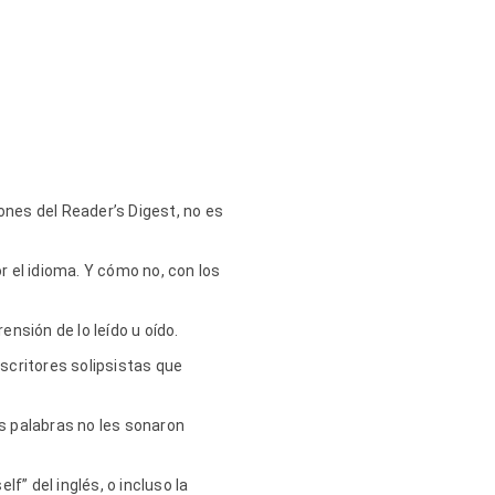
ones del Reader’s Digest, no es
r el idioma. Y cómo no, con los
ensión de lo leído u oído.
escritores solipsistas que
as palabras no les sonaron
elf” del inglés, o incluso la