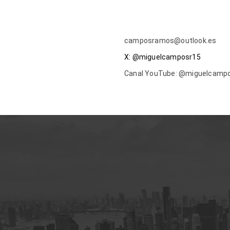
camposramos@outlook.es
X: @miguelcamposr15
Canal YouTube: @miguelcam