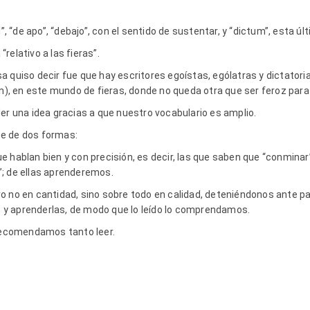
”, “de apo”, “debajo”, con el sentido de sustentar, y “dictum”, esta úl
 “relativo a las fieras”.
 quiso decir fue que hay escritores egoístas, ególatras y dictatoria
len), en este mundo de fieras, donde no queda otra que ser feroz par
er una idea gracias a que nuestro vocabulario es amplio.
e de dos formas:
 hablan bien y con precisión, es decir, las que saben que “conminar” 
; de ellas aprenderemos.
ro no en cantidad, sino sobre todo en calidad, deteniéndonos ante
io y aprenderlas, de modo que lo leído lo comprendamos.
 recomendamos tanto leer.