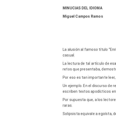
MINUCIAS DEL IDIOMA
Miguel Campos Ramos
La alusión al famoso título “En
casual.
La lectura de tal artículo de e
retos que presentaba, demostra
Por eso es tan importante leer, 
Un ejemplo. En el discurso de r
escriben textos apodícticos en
Por supuesta que, a los lectore
raras.
Solipsista equivale a egoísta, de 