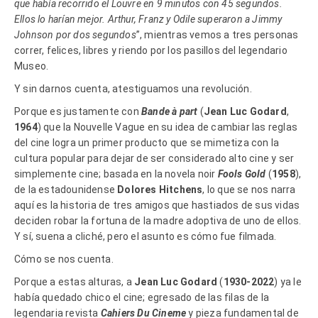
que había recorrido el Louvre en 9 minutos con 45 segundos.
Ellos lo harían mejor. Arthur, Franz y Odile superaron a Jimmy
Johnson por dos segundos
”, mientras vemos a tres personas
correr, felices, libres y riendo por los pasillos del legendario
Museo.
Y sin darnos cuenta, atestiguamos una revolución.
Porque es justamente con
Bande à part
(
Jean Luc Godard
,
1964
) que la Nouvelle Vague en su idea de cambiar las reglas
del cine logra un primer producto que se mimetiza con la
cultura popular para dejar de ser considerado alto cine y ser
simplemente cine; basada en la novela noir
Fools Gold
(
1958
),
de la estadounidense
Dolores Hitchens
, lo que se nos narra
aquí es la historia de tres amigos que hastiados de sus vidas
deciden robar la fortuna de la madre adoptiva de uno de ellos.
Y sí, suena a cliché, pero el asunto es cómo fue filmada.
Cómo se nos cuenta.
Porque a estas alturas, a
Jean Luc Godard
(
1930-2022
) ya le
había quedado chico el cine; egresado de las filas de la
legendaria revista
Cahiers Du Cineme
y pieza fundamental de