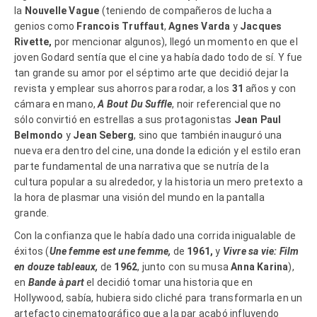
la
Nouvelle Vague
(teniendo de compañeros de lucha a
genios como
Francois Truffaut
,
Agnes Varda
y
Jacques
Rivette,
por mencionar algunos), llegó un momento en que el
joven Godard sentía que el cine ya había dado todo de sí. Y fue
tan grande su amor por el séptimo arte que decidió dejar la
revista y emplear sus ahorros para rodar, a los
31
años y con
cámara en mano,
A Bout Du Suffle
, noir referencial que no
sólo convirtió en estrellas a sus protagonistas
Jean Paul
Belmondo
y
Jean Seberg
, sino que también inauguró una
nueva era dentro del cine, una donde la edición y el estilo eran
parte fundamental de una narrativa que se nutría de la
cultura popular a su alrededor, y la historia un mero pretexto a
la hora de plasmar una visión del mundo en la pantalla
grande.
Con la confianza que le había dado una corrida inigualable de
éxitos (
Une femme est une femme,
de
1961,
y
Vivre sa vie: Film
en douze tableaux,
de
1962
, junto con su musa
Anna Karina
),
en
Bande à part
el decidió tomar una historia que en
Hollywood, sabía, hubiera sido cliché para transformarla en un
artefacto cinematográfico que a la par acabó influyendo