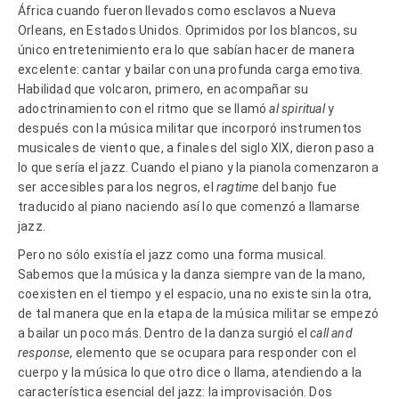
África cuando fueron llevados como esclavos a Nueva
Orleans, en Estados Unidos. Oprimidos por los blancos, su
único entretenimiento era lo que sabían hacer de manera
excelente: cantar y bailar con una profunda carga emotiva.
Habilidad que volcaron, primero, en acompañar su
adoctrinamiento con el ritmo que se llamó
al spiritual
y
después con la música militar que incorporó instrumentos
musicales de viento que, a finales del siglo XIX, dieron paso a
lo que sería el jazz. Cuando el piano y la pianola comenzaron a
ser accesibles para los negros, el
ragtime
del banjo fue
traducido al piano naciendo así lo que comenzó a llamarse
jazz.
Pero no sólo existía el jazz como una forma musical.
Sabemos que la música y la danza siempre van de la mano,
coexisten en el tiempo y el espacio, una no existe sin la otra,
de tal manera que en la etapa de la música militar se empezó
a bailar un poco más. Dentro de la danza surgió el
call and
response,
elemento que se ocupara para responder con el
cuerpo y la música lo que otro dice o llama, atendiendo a la
característica esencial del jazz: la improvisación. Dos