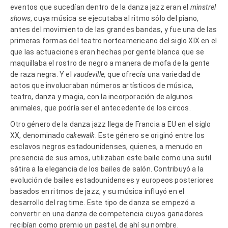
eventos que sucedían dentro de la danza jazz eran el
minstrel
shows
, cuya música se ejecutaba al ritmo sólo del piano,
antes del movimiento de las grandes bandas, y fue una de las
primeras formas del teatro norteamericano del siglo XIX en el
que las actuaciones eran hechas por gente blanca que se
maquillaba el rostro de negro a manera de mofa de la gente
de raza negra. Y el
vaudeville,
que ofrecía una variedad de
actos que involucraban números artísticos de música,
teatro, danza y magia, con la incorporación de algunos
animales, que podría ser el antecedente de los circos.
Otro género de la danza jazz llega de Francia a EU en el siglo
XX, denominado
cakewalk
. Este género se originó entre los
esclavos negros estadounidenses, quienes, a menudo en
presencia de sus amos, utilizaban este baile como una sutil
sátira a la elegancia de los bailes de salón. Contribuyó a la
evolución de bailes estadounidenses y europeos posteriores
basados en ritmos de jazz, y su música influyó en el
desarrollo del ragtime. Este tipo de danza se empezó a
convertir en una danza de competencia cuyos ganadores
recibían como premio un pastel, de ahí su nombre.