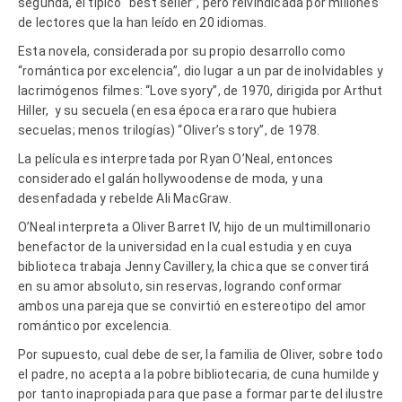
segunda, el típico “best seller”, pero reivindicada por millones
de lectores que la han leído en 20 idiomas.
Esta novela, considerada por su propio desarrollo como
“romántica por excelencia”, dio lugar a un par de inolvidables y
lacrimógenos filmes: “Love syory”, de 1970, dirigida por Arthut
Hiller, y su secuela (en esa época era raro que hubiera
secuelas; menos trilogías) “Oliver’s story”, de 1978.
La película es interpretada por Ryan O’Neal, entonces
considerado el galán hollywoodense de moda, y una
desenfadada y rebelde Ali MacGraw.
O’Neal interpreta a Oliver Barret IV, hijo de un multimillonario
benefactor de la universidad en la cual estudia y en cuya
biblioteca trabaja Jenny Cavillery, la chica que se convertirá
en su amor absoluto, sin reservas, logrando conformar
ambos una pareja que se convirtió en estereotipo del amor
romántico por excelencia.
Por supuesto, cual debe de ser, la familia de Oliver, sobre todo
el padre, no acepta a la pobre bibliotecaria, de cuna humilde y
por tanto inapropiada para que pase a formar parte del ilustre