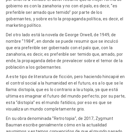
gobierno es con la zanahoria y no con el palo, es decir, “es
preferible ser amado que temido” por parte de los
gobernantes, y sobre esto la propaganda política, es decir, el
marketing político.
Del otro lado está la novela de George Orwell, de 1949, de
nombre “1984”, en donde se puede resumir que se inculcó
que era preferible ser gobernado con el palo que, con la
zanahoria, es decir, es preferible ser temido que, amado, por
ende, la propaganda debe de prevalecer sobre el temor de la
población a los gobernantes.
A este tipo de literatura de ficción, pero haciendo hincapié en
el control social a la humanidad en el futuro, es a lo que se le
llama: distopía, que es lo contrario a la utopía, ya que está
ultima es imaginar el futuro del mundo perfecto; por su parte,
esta “distopía” es el mundo fatídico, por eso es que se
visualiza un mundo completamente gris.
En su obra denominada “Retrotopia”, de 2017, Zygmunt
Bauman escribe genialmente cómo en la actualidad
asumimos y estamos convencidos de que el mundo pasado,