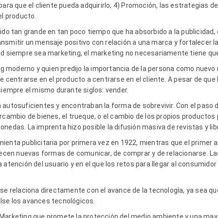
para que el cliente pueda adquirirlo; 4) Promoción, las estrategias 
el producto.
ido tan grande en tan poco tiempo que ha absorbido a la publicidad, e
nsmitir un mensaje positivo con relación a una marca y fortalecer 
ad siempre sea marketing, el marketing no necesariamente tiene que
ing moderno y quien predijo la importancia de la persona como nuevo
e centrarse en el producto a centrarse en el cliente. A pesar de que 
 siempre el mismo durante siglos: vender.
 autosuficientes y encontraban la forma de sobrevivir. Con el paso
rcambio de bienes, el trueque, o el cambio de los propios productos
nedas. La imprenta hizo posible la difusión masiva de revistas y lib
enta publicitaria por primera vez en 1922, mientras que el primer an
arecen nuevas formas de comunicar, de comprar y de relacionarse. 
a atención del usuario y en el que los retos para llegar al consumi
 se relaciona directamente con el avance de la tecnología, ya sea q
lse los avances tecnológicos.
 Marketing que promete la protección del medio ambiente y una mayo