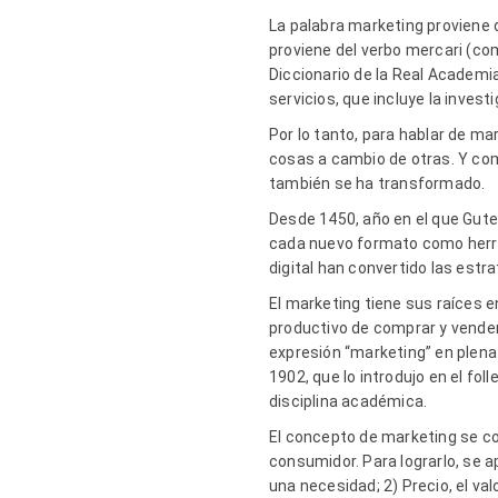
La palabra marketing proviene d
proviene del verbo mercari (com
Diccionario de la Real Academi
servicios, que incluye la invest
Por lo tanto, para hablar de m
cosas a cambio de otras. Y com
también se ha transformado.
Desde 1450, año en el que Gute
cada nuevo formato como herram
digital han convertido las estr
El marketing tiene sus raíces e
productivo de comprar y vender 
expresión “marketing” en plena 
1902, que lo introdujo en el fo
disciplina académica.
El concepto de marketing se con
consumidor. Para lograrlo, se a
una necesidad; 2) Precio, el val