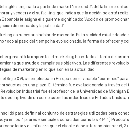
el inglés, originada a partir de market “mercado”, del latín mercat
prar y vender) y el sufijo -ing, que indica que la acción se está real
a Española le asigna el siguiente significado: “Acción de promocio
igación de mercado y la publicidad”.
arketing es necesario hablar de mercado. Esta realidad existe desde
o todo al paso del tiempo ha evolucionado, la forma de ofrecer y co
nberg inventó la imprenta, el marketing ha estado al tanto de las i
ienta que ayude a cumplir sus objetivos. Las diferentes revolucion
ategias de marketing en lo que son en la actualidad.
n el Siglo XVI, se empleaba en Europa con el vocablo “comercio” para d
productos en una plaza. El término fue evolucionando a través del ti
Revolución Industrial fue el profesor de la Universidad de Michigan 
lleto descriptivo de un curso sobre las industrias de Estados Unidos, 
solidó para definir al conjunto de estrategias utilizadas para cone
poya en los 4 pilares esenciales conocidos como las 4 P: 1) Producto,
or monetario y el esfuerzo que el cliente debe intercambiar por él; 3)