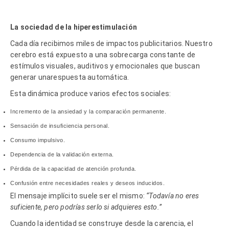
La sociedad de la hiperestimulación
Cada día recibimos miles de impactos publicitarios. Nuestro
cerebro est
á
expuesto a una sobrecarga constante de
estímulos visuales, auditivos y emocionales que buscan
generar unarespuesta automá
tica.
Esta din
ámica produce varios efectos sociales:
Incremento de la ansiedad y la comparació
n permanente.
Sensación de insuficiencia personal.
Consumo impulsivo.
Dependencia de la validación externa.
P
é
rdida de la capacidad de atención profunda.
Confusi
ón entre necesidades reales y deseos inducidos.
El mensaje implícito suele ser el mismo:
“
Todavía no eres
suficiente, pero podrías serlo si adquieres esto.”
Cuando la identidad se construye desde la carencia, el