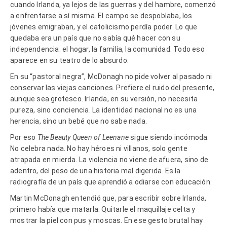
cuando Irlanda, ya lejos de las guerras y del hambre, comenzó
a enfrentarse a sí misma. El campo se despoblaba, los
jóvenes emigraban, y el catolicismo perdía poder. Lo que
quedaba era un país que no sabía qué hacer con su
independencia: el hogar, la familia, la comunidad. Todo eso
aparece en su teatro de lo absurdo.
En su “pastoral negra”, McDonagh no pide volver al pasado ni
conservar las viejas canciones. Prefiere el ruido del presente,
aunque sea grotesco. Irlanda, en su versión, no necesita
pureza, sino conciencia. La identidad nacional no es una
herencia, sino un bebé que no sabe nada.
Por eso
The Beauty Queen of Leenane
sigue siendo incómoda.
No celebra nada. No hay héroes ni villanos, solo gente
atrapada en mierda. La violencia no viene de afuera, sino de
adentro, del peso de una historia mal digerida. Es la
radiografía de un país que aprendió a odiarse con educación.
Martin McDonagh entendió que, para escribir sobre Irlanda,
primero había que matarla. Quitarle el maquillaje celta y
mostrar la piel con pus y moscas. En ese gesto brutal hay