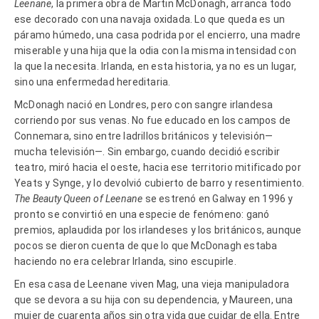
Leenane
, la primera obra de Martin McDonagh, arranca todo
ese decorado con una navaja oxidada. Lo que queda es un
páramo húmedo, una casa podrida por el encierro, una madre
miserable y una hija que la odia con la misma intensidad con
la que la necesita. Irlanda, en esta historia, ya no es un lugar,
sino una enfermedad hereditaria.
McDonagh nació en Londres, pero con sangre irlandesa
corriendo por sus venas. No fue educado en los campos de
Connemara, sino entre ladrillos británicos y televisión—
mucha televisión—. Sin embargo, cuando decidió escribir
teatro, miró hacia el oeste, hacia ese territorio mitificado por
Yeats y Synge, y lo devolvió cubierto de barro y resentimiento.
The Beauty Queen of Leenane
se estrenó en Galway en 1996 y
pronto se convirtió en una especie de fenómeno: ganó
premios, aplaudida por los irlandeses y los británicos, aunque
pocos se dieron cuenta de que lo que McDonagh estaba
haciendo no era celebrar Irlanda, sino escupirle.
En esa casa de Leenane viven Mag, una vieja manipuladora
que se devora a su hija con su dependencia, y Maureen, una
mujer de cuarenta años sin otra vida que cuidar de ella. Entre