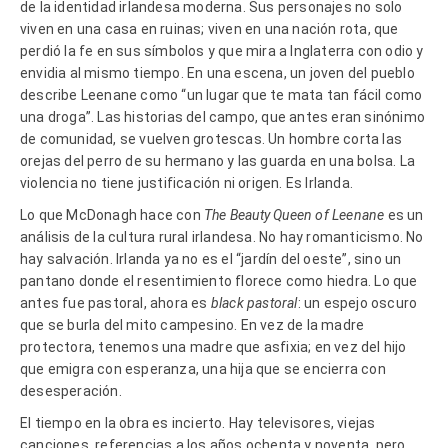
de la identidad irlandesa moderna. Sus personajes no solo
viven en una casa en ruinas; viven en una nación rota, que
perdió la fe en sus símbolos y que mira a Inglaterra con odio y
envidia al mismo tiempo. En una escena, un joven del pueblo
describe Leenane como “un lugar que te mata tan fácil como
una droga”. Las historias del campo, que antes eran sinónimo
de comunidad, se vuelven grotescas. Un hombre corta las
orejas del perro de su hermano y las guarda en una bolsa. La
violencia no tiene justificación ni origen. Es Irlanda.
Lo que McDonagh hace con
The Beauty Queen of Leenane
es un
análisis de la cultura rural irlandesa. No hay romanticismo. No
hay salvación. Irlanda ya no es el “jardín del oeste”, sino un
pantano donde el resentimiento florece como hiedra. Lo que
antes fue pastoral, ahora es
black pastoral
: un espejo oscuro
que se burla del mito campesino. En vez de la madre
protectora, tenemos una madre que asfixia; en vez del hijo
que emigra con esperanza, una hija que se encierra con
desesperación.
El tiempo en la obra es incierto. Hay televisores, viejas
canciones, referencias a los años ochenta y noventa, pero