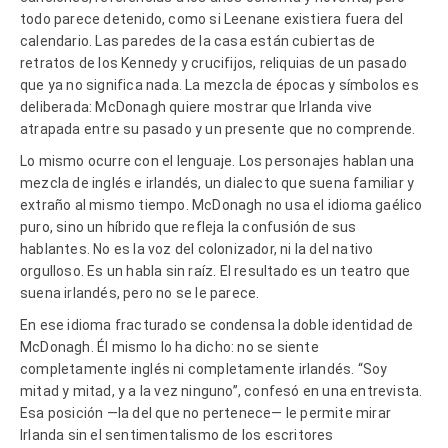
todo parece detenido, como si Leenane existiera fuera del
calendario. Las paredes de la casa están cubiertas de
retratos de los Kennedy y crucifijos, reliquias de un pasado
que ya no significa nada. La mezcla de épocas y símbolos es
deliberada: McDonagh quiere mostrar que Irlanda vive
atrapada entre su pasado y un presente que no comprende.
Lo mismo ocurre con el lenguaje. Los personajes hablan una
mezcla de inglés e irlandés, un dialecto que suena familiar y
extraño al mismo tiempo. McDonagh no usa el idioma gaélico
puro, sino un híbrido que refleja la confusión de sus
hablantes. No es la voz del colonizador, ni la del nativo
orgulloso. Es un habla sin raíz. El resultado es un teatro que
suena irlandés, pero no se le parece.
En ese idioma fracturado se condensa la doble identidad de
McDonagh. Él mismo lo ha dicho: no se siente
completamente inglés ni completamente irlandés. “Soy
mitad y mitad, y a la vez ninguno”, confesó en una entrevista.
Esa posición —la del que no pertenece— le permite mirar
Irlanda sin el sentimentalismo de los escritores