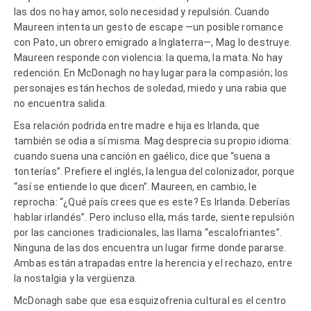
las dos no hay amor, solo necesidad y repulsión. Cuando
Maureen intenta un gesto de escape —un posible romance
con Pato, un obrero emigrado a Inglaterra—, Mag lo destruye.
Maureen responde con violencia: la quema, la mata. No hay
redención. En McDonagh no hay lugar para la compasión; los
personajes están hechos de soledad, miedo y una rabia que
no encuentra salida.
Esa relación podrida entre madre e hija es Irlanda, que
también se odia a sí misma. Mag desprecia su propio idioma:
cuando suena una canción en gaélico, dice que “suena a
tonterías”. Prefiere el inglés, la lengua del colonizador, porque
“así se entiende lo que dicen”. Maureen, en cambio, le
reprocha: “¿Qué país crees que es este? Es Irlanda. Deberías
hablar irlandés”. Pero incluso ella, más tarde, siente repulsión
por las canciones tradicionales, las llama “escalofriantes”.
Ninguna de las dos encuentra un lugar firme donde pararse.
Ambas están atrapadas entre la herencia y el rechazo, entre
la nostalgia y la vergüenza.
McDonagh sabe que esa esquizofrenia cultural es el centro