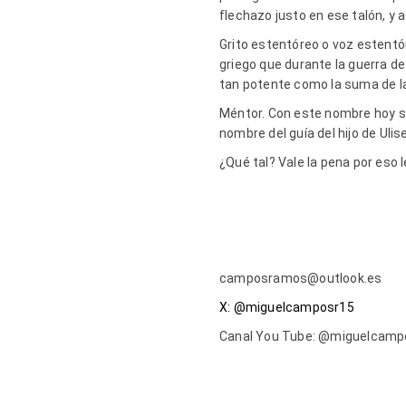
flechazo justo en ese talón, y 
Grito estentóreo o voz estentór
griego que durante la guerra de
tan potente como la suma de l
Méntor. Con este nombre hoy se
nombre del guía del hijo de Uli
¿Qué tal? Vale la pena por eso 
camposramos@outlook.es
X: @miguelcamposr15
Canal You Tube: @miguelcam