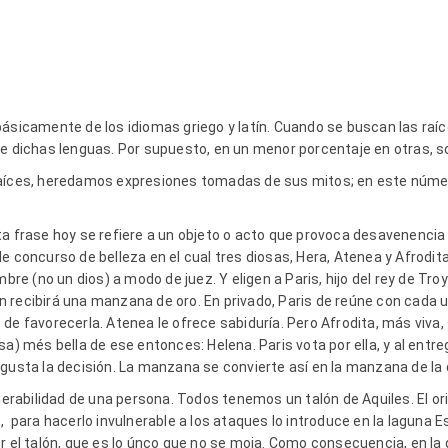
básicamente de los idiomas griego y latín. Cuando se buscan las raí
de dichas lenguas. Por supuesto, en un menor porcentaje en otras, so
aíces, heredamos expresiones tomadas de sus mitos; en este número
ta frase hoy se refiere a un objeto o acto que provoca desavenencia 
e concurso de belleza en el cual tres diosas, Hera, Atenea y Afrodit
mbre (no un dios) a modo de juez. Y eligen a Paris, hijo del rey de Troy
 recibirá una manzana de oro. En privado, Paris de reúne con cada u
de favorecerla. Atenea le ofrece sabiduría. Pero Afrodita, más viva,
sa) més bella de ese entonces: Helena. Paris vota por ella, y al entre
gusta la decisión. La manzana se convierte así en la manzana de la d
lnerabilidad de una persona. Todos tenemos un talón de Aquiles. El ori
, para hacerlo invulnerable a los ataques lo introduce en la laguna E
r el talón, que es lo únco que no se moja. Como consecuencia, en la 