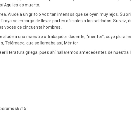
así Aquiles es muerto.
ea. Alude a un grito o voz tan intensos que se oyen muy lejos. Su or
 Troya se encarga de llevar partes oficiales a los soldados. Su voz, 
as voces de cincuenta hombres.
 alude a una maestro o trabajador docente, “mentor”, cuyo plural es
ses, Telémaco, que se llamaba así, Méntor.
leer literatura griega, pues ahí hallaremos antecedentes de nuestra
posramos6715