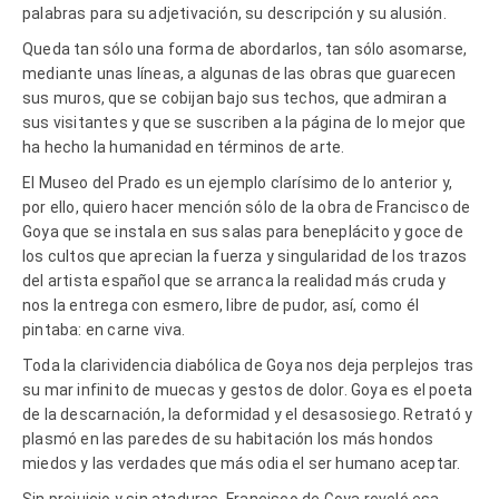
palabras para su adjetivación, su descripción y su alusión.
Queda tan sólo una forma de abordarlos, tan sólo asomarse,
mediante unas líneas, a algunas de las obras que guarecen
sus muros, que se cobijan bajo sus techos, que admiran a
sus visitantes y que se suscriben a la página de lo mejor que
ha hecho la humanidad en términos de arte.
El Museo del Prado es un ejemplo clarísimo de lo anterior y,
por ello, quiero hacer mención sólo de la obra de Francisco de
Goya que se instala en sus salas para beneplácito y goce de
los cultos que aprecian la fuerza y singularidad de los trazos
del artista español que se arranca la realidad más cruda y
nos la entrega con esmero, libre de pudor, así, como él
pintaba: en carne viva.
Toda la clarividencia diabólica de Goya nos deja perplejos tras
su mar infinito de muecas y gestos de dolor. Goya es el poeta
de la descarnación, la deformidad y el desasosiego. Retrató y
plasmó en las paredes de su habitación los más hondos
miedos y las verdades que más odia el ser humano aceptar.
Sin prejuicio y sin ataduras, Francisco de Goya reveló esa