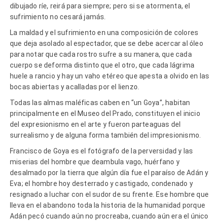
dibujado ríe, reirá para siempre; pero si se atormenta, el
sufrimiento no cesará jamás.
La maldad y el sufrimiento en una composición de colores
que deja asolado al espectador, que se debe acercar al óleo
para notar que cada rostro sufre a su manera, que cada
cuerpo se deforma distinto que el otro, que cada lágrima
huele a rancio y hay un vaho etéreo que apesta a olvido en las
bocas abiertas y acalladas por el lienzo.
Todas las almas maléficas caben en “un Goya”, habitan
principalmente en el Museo del Prado, constituyen el inicio
del expresionismo en el arte y fueron parteaguas del
surrealismo y de alguna forma también del impresionismo.
Francisco de Goya es el fotógrafo de la perversidad y las
miserias del hombre que deambula vago, huérfano y
desalmado por la tierra que algún día fue el paraíso de Adán y
Eva; el hombre hoy desterrado y castigado, condenado y
resignado a luchar con el sudor de su frente. Ese hombre que
lleva en el abandono toda la historia de la humanidad porque
Adán pecó cuando aún no procreaba, cuando aún era el único