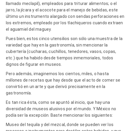
llamado meclapil), empleados para triturar alimentos; o el
jarro, la jícara y el acocote para el manejo de bebidas, este
último un instrumento alargado con sendas perforaciones en
los extremos, empleado por los tlachiqueros cuando extraen
el aguamiel del maguey.
Pues bien, estos cinco utensilios son sólo una muestra de la
variedad que hay en la gastronomía, sin mencionar la
cubertería (cucharas, cuchillos, tenedores, vasos, copas,
etc.) que ha habido desde tiempos inmemoriales, todos
dignos de figurar en museos.
Pero además, imaginemos los cientos, miles, o hasta
millones de recetas que hay desde que el acto de comer se
convirtió en un arte y que derivó precisamente en la
gastronomía.
Es tan rica ésta, como se apuntó al inicio, que hay una
diversidad de museos alusivos por el mundo. Y México no
podía ser la excepción. Baste mencionar los siguientes:
Museo del tequila y del mezcal, donde se pueden ver los
procesos e instrumentos para destilar estas bebidas, y que