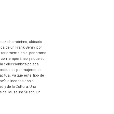
o suizo homónimo, ubicado
ica de un Frank Gehry, por
untariamente en el panorama
rte contemporáneo ya que su
e la coleccionista polaca
 producido por mujeres de
actual, ya que este tipo de
avía alineadas con el
d y de la Cultura. Una
es del Muzeum Susch, un