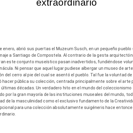
extraordinario
 2 de enero, abrió sus puertas el Muzeum Susch, en un pequeño puebl
inaje a Santiago de Compostela. Al contrario de la gesta arquitectón
egran este conjunto museístico pasan inadvertidos, fundiéndose vol
ernácula. Ni pensar que aquel lugar pudiese albergar un museo de a
n del cerro al pie del cual se asentó el pueblo. Tal fue la voluntad d
 hacer pública su colección, centrada principalmente sobre el arte
as últimas décadas. Un verdadero hito en el mundo del coleccionismo 
do por la gran mayoría de las instituciones museales del mundo, tod
ad de la masculinidad como el exclusivo fundamento de la Creativida
pcional para una colección absolutamente suigéneris hace entonc
dinario.