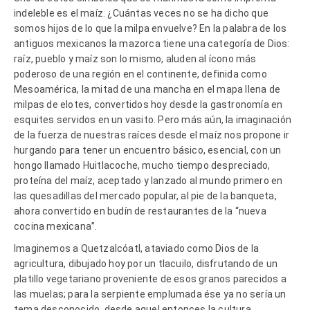
indeleble es el maíz. ¿Cuántas veces no se ha dicho que
somos hijos de lo que la milpa envuelve? En la palabra de los
antiguos mexicanos la mazorca tiene una categoría de Dios:
raíz, pueblo y maíz son lo mismo, aluden al ícono más
poderoso de una región en el continente, definida como
Mesoamérica, la mitad de una mancha en el mapa llena de
milpas de elotes, convertidos hoy desde la gastronomía en
esquites servidos en un vasito. Pero más aún, la imaginación
de la fuerza de nuestras raíces desde el maíz nos propone ir
hurgando para tener un encuentro básico, esencial, con un
hongo llamado Huitlacoche, mucho tiempo despreciado,
proteína del maíz, aceptado y lanzado al mundo primero en
las quesadillas del mercado popular, al pie de la banqueta,
ahora convertido en budín de restaurantes de la “nueva
cocina mexicana”.
Imaginemos a Quetzalcóatl, ataviado como Dios de la
agricultura, dibujado hoy por un tlacuilo, disfrutando de un
platillo vegetariano proveniente de esos granos parecidos a
las muelas; para la serpiente emplumada ése ya no sería un
tema desconocido, desde aquel entonces la cultura