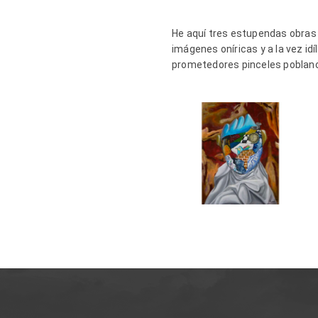
He aquí tres estupendas obras d
imágenes oníricas y a la vez id
prometedores pinceles poblan