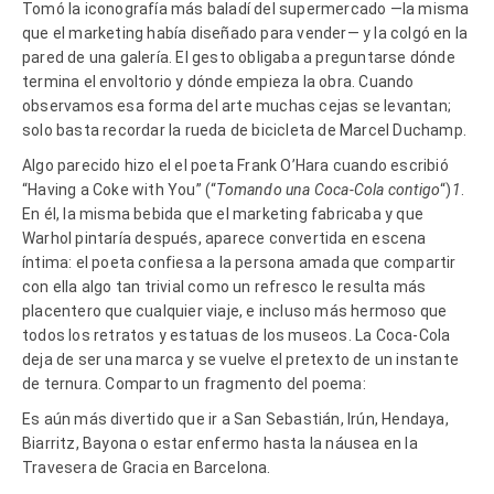
Tomó la iconografía más baladí del supermercado —la misma
que el marketing había diseñado para vender— y la colgó en la
pared de una galería. El gesto obligaba a preguntarse dónde
termina el envoltorio y dónde empieza la obra. Cuando
observamos esa forma del arte muchas cejas se levantan;
solo basta recordar la rueda de bicicleta de Marcel Duchamp.
Algo parecido hizo el el poeta Frank O’Hara cuando escribió
“Having a Coke with You” (“
Tomando una Coca-Cola contigo
“)
1
.
En él, la misma bebida que el marketing fabricaba y que
Warhol pintaría después, aparece convertida en escena
íntima: el poeta confiesa a la persona amada que compartir
con ella algo tan trivial como un refresco le resulta más
placentero que cualquier viaje, e incluso más hermoso que
todos los retratos y estatuas de los museos. La Coca-Cola
deja de ser una marca y se vuelve el pretexto de un instante
de ternura. Comparto un fragmento del poema:
Es aún más divertido que ir a San Sebastián, Irún, Hendaya,
Biarritz, Bayona o estar enfermo hasta la náusea en la
Travesera de Gracia en Barcelona.